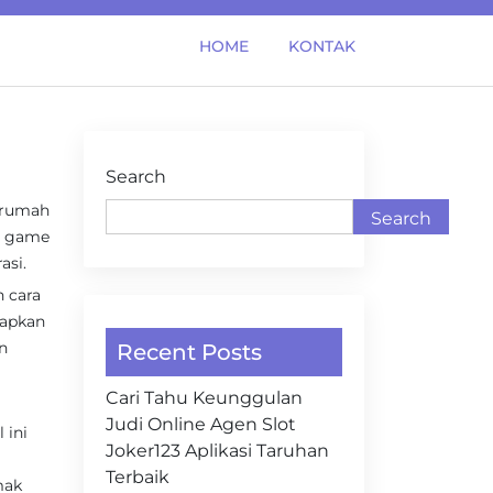
HOME
KONTAK
Search
a rumah
Search
l, game
asi.
n cara
tapkan
n
Recent Posts
Cari Tahu Keunggulan
Judi Online Agen Slot
 ini
Joker123 Aplikasi Taruhan
Terbaik
mak