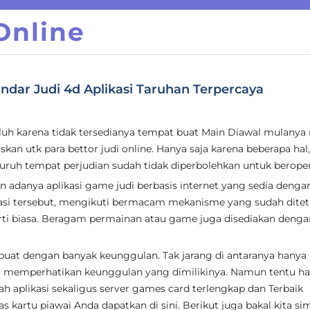
Online
ndar Judi 4d Aplikasi Taruhan Terpercaya
eluh karena tidak tersedianya tempat buat Main Diawal mulany
kan utk para bettor judi online. Hanya saja karena beberapa ha
seluruh tempat perjudian sudah tidak diperbolehkan untuk beroper
an adanya aplikasi game judi berbasis internet yang sedia denga
si tersebut, mengikuti bermacam mekanisme yang sudah dite
ti biasa. Beragam permainan atau game juga disediakan denga
dibuat dengan banyak keunggulan. Tak jarang di antaranya hanya
a memperhatikan keunggulan yang dimilikinya. Namun tentu hal
 aplikasi sekaligus server games card terlengkap dan Terbaik
 kartu piawai Anda dapatkan di sini. Berikut juga bakal kita si