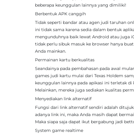
beberapa keunggulan lainnya yang dimiliki!
Berbentuk APK canggih
Tidak seperti bandar atau agen judi taruhan 
ini tidak sama karena sedia dalam bentuk aplik
mengunduhnya baik lewat Android atau juga i
tidak perlu sibuk masuk ke browser hanya buat
Anda mainkan.
Permainan kartu berkualitas
Seandainya pada pembahasan pada awal mula
games judi kartu mulai dari Texas Holdem samp
keunggulan lainnya pada apikasi ini terletak d
Melainkan, mereka juga sediakan kualitas perm
Menyediakan link alternatif
Fungsi dari link alternatif sendiri adalah dit
adanya link ini, maka Anda masih dapat berma
Maka siapa saja dapat ikut bergabung jadi bett
System game realtime