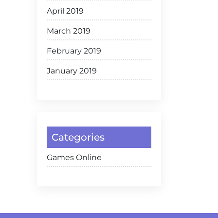
April 2019
March 2019
February 2019
January 2019
Categories
Games Online