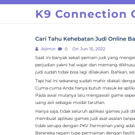
Skip
K9 Connection 
to
content
Cari Tahu Kehebatan Judi Online Ba
Admin
0
On Jun 15, 2022
Saat ini banyak sekali pemain judi yang meng
perjudian yakni hal wajar dan memang dikhusus
judi sudah tidak bisa lagi dilakukan. Bahkan, 
Tapi hal ini sekarang sudah mahir diakali deng
Cuma-cuma Anda hanya butuh masuk ke aplika
Pada awal mulanya lalu mengawali game seper
uang asli sebagai modal taruhan.
Hanya saja, tidak seluruh aplikasi games judi 
membuat aplikasi games judi asal-asalan tanp
tidak serupa dengan PKV Permainan yang adalah
Beraneka ragam type permainan dengan fasilitas