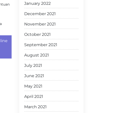
January 2022
entuan
December 2021
a
November 2021
October 2021
line
September 2021
August 2021
July 2021
June 2021
May 2021
April 2021
March 2021