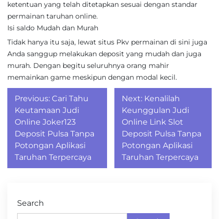
ketentuan yang telah ditetapkan sesuai dengan standar
permainan taruhan online.
Isi saldo Mudah dan Murah
Tidak hanya itu saja, lewat situs Pkv permainan di sini juga
Anda sanggup melakukan deposit yang mudah dan juga
murah. Dengan begitu seluruhnya orang mahir
memainkan game meskipun dengan modal kecil.
Post
Previous:
Cari Tahu
Next:
Kenalilah
navigation
Keutamaan Judi
Keunggulan Judi
Online Joker123
Online Link Slot
Deposit Pulsa Tanpa
Deposit Pulsa Tanpa
Potongan Aplikasi
Potongan Aplikasi
Taruhan Terpercaya
Taruhan Terpercaya
Search