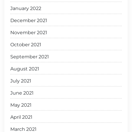
January 2022
December 2021
November 2021
October 2021
September 2021
August 2021
July 2021
June 2021
May 2021
April 2021
March 2021