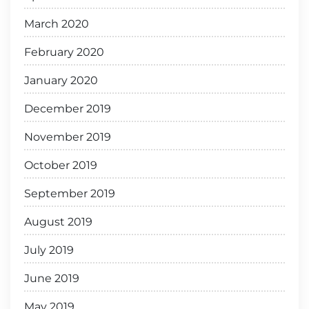
March 2020
February 2020
January 2020
December 2019
November 2019
October 2019
September 2019
August 2019
July 2019
June 2019
May 2019