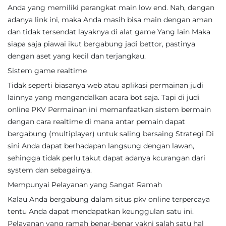
Anda yang memiliki perangkat main low end. Nah, dengan
adanya link ini, maka Anda masih bisa main dengan aman
dan tidak tersendat layaknya di alat game Yang lain Maka
siapa saja piawai ikut bergabung jadi bettor, pastinya
dengan aset yang kecil dan terjangkau.
Sistem game realtime
Tidak seperti biasanya web atau aplikasi permainan judi
lainnya yang mengandalkan acara bot saja. Tapi di judi
online PKV Permainan ini memanfaatkan sistem bermain
dengan cara realtime di mana antar pemain dapat
bergabung (multiplayer) untuk saling bersaing Strategi Di
sini Anda dapat berhadapan langsung dengan lawan,
sehingga tidak perlu takut dapat adanya kcurangan dari
system dan sebagainya.
Mempunyai Pelayanan yang Sangat Ramah
Kalau Anda bergabung dalam situs pkv online terpercaya
tentu Anda dapat mendapatkan keunggulan satu ini.
Pelayanan yang ramah benar-benar yakni salah satu hal