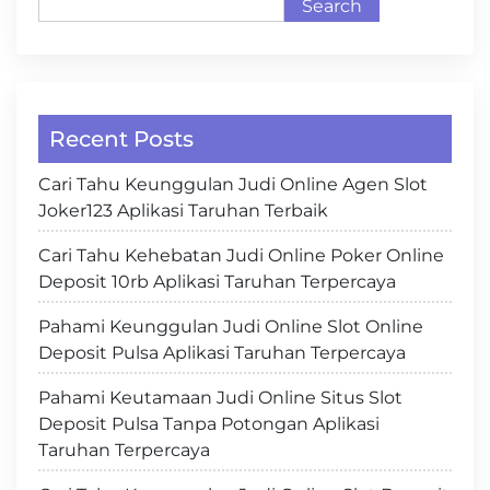
Search
Recent Posts
Cari Tahu Keunggulan Judi Online Agen Slot
Joker123 Aplikasi Taruhan Terbaik
Cari Tahu Kehebatan Judi Online Poker Online
Deposit 10rb Aplikasi Taruhan Terpercaya
Pahami Keunggulan Judi Online Slot Online
Deposit Pulsa Aplikasi Taruhan Terpercaya
Pahami Keutamaan Judi Online Situs Slot
Deposit Pulsa Tanpa Potongan Aplikasi
Taruhan Terpercaya