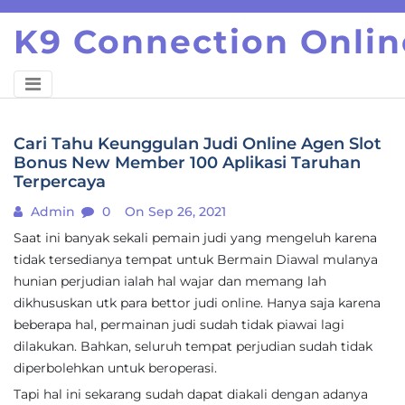
Skip
K9 Connection Onlin
to
content
Cari Tahu Keunggulan Judi Online Agen Slot
Bonus New Member 100 Aplikasi Taruhan
Terpercaya
Admin
0
On Sep 26, 2021
Saat ini banyak sekali pemain judi yang mengeluh karena
tidak tersedianya tempat untuk Bermain Diawal mulanya
hunian perjudian ialah hal wajar dan memang lah
dikhususkan utk para bettor judi online. Hanya saja karena
beberapa hal, permainan judi sudah tidak piawai lagi
dilakukan. Bahkan, seluruh tempat perjudian sudah tidak
diperbolehkan untuk beroperasi.
Tapi hal ini sekarang sudah dapat diakali dengan adanya