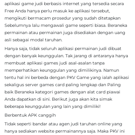
aplikasi game judi berbasis internet yang tersedia secara
Free Anda hanya perlu masuk ke aplikasi tersebut,
mengikuti bermacam prosedur yang sudah ditetapkan
Sebelumnya lalu mengawali game seperti biasa. Beraneka
permainan atau permainan juga disediakan dengan uang
asli sebagai modal taruhan.
Hanya saja, tidak seluruh aplikasi permainan judi dibuat
dengan banyak keunggulan. Tak jarang di antaranya hanya
membuat aplikasi games judi asal-asalan tanpa
memperhatikan keunggulan yang dimilikinya. Namun
tentu hal ini berbeda dengan PKV Game yang ialah aplikasi
sekaligus server games card paling lengkap dan Paling
baik Beraneka kategori games dengan alat card piawai
Anda dapatkan di sini. Berikut juga akan kita simak
beberapa keunggulan yang lain yang dimiliki!
Berbentuk APK canggih
Tidak seperti bandar atau agen judi taruhan online yang
hanya sediakan website permainannya saja. Maka PKV ini