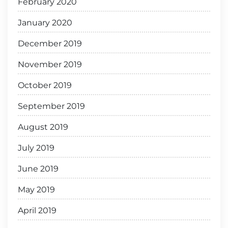
February 2020
January 2020
December 2019
November 2019
October 2019
September 2019
August 2019
July 2019
June 2019
May 2019
April 2019