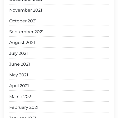
November 2021
October 2021
September 2021
August 2021
July 2021
June 2021
May 2021
April 2021
March 2021
February 2021