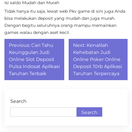
Isi saldo Mudah dan Murah
Tidak hanya itu saja, lewat web Pkv game di sini juga Anda
bisa melakukan deposit yang mudah dan juga murah.
Dengan begitu seluruhnya orang mampu memainkan
games walau dengan aset kecil.
Post
Previous:
Cari Tahu
Next:
Kenalilah
navigation
Keunggulan Judi
Kehebatan Judi
Online Slot Deposit
Online Poker Online
Pulsa Indosat Aplikasi
Deposit 10rb Aplikasi
Taruhan Terbaik
Taruhan Terpercaya
Search
Search