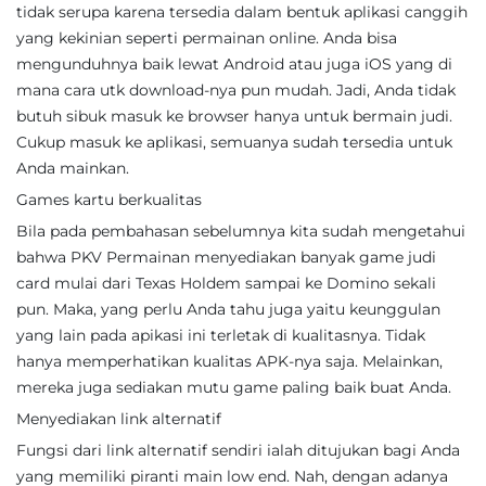
tidak serupa karena tersedia dalam bentuk aplikasi canggih
yang kekinian seperti permainan online. Anda bisa
mengunduhnya baik lewat Android atau juga iOS yang di
mana cara utk download-nya pun mudah. Jadi, Anda tidak
butuh sibuk masuk ke browser hanya untuk bermain judi.
Cukup masuk ke aplikasi, semuanya sudah tersedia untuk
Anda mainkan.
Games kartu berkualitas
Bila pada pembahasan sebelumnya kita sudah mengetahui
bahwa PKV Permainan menyediakan banyak game judi
card mulai dari Texas Holdem sampai ke Domino sekali
pun. Maka, yang perlu Anda tahu juga yaitu keunggulan
yang lain pada apikasi ini terletak di kualitasnya. Tidak
hanya memperhatikan kualitas APK-nya saja. Melainkan,
mereka juga sediakan mutu game paling baik buat Anda.
Menyediakan link alternatif
Fungsi dari link alternatif sendiri ialah ditujukan bagi Anda
yang memiliki piranti main low end. Nah, dengan adanya