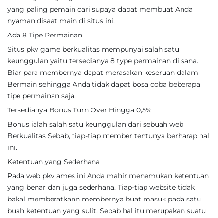
yang paling pemain cari supaya dapat membuat Anda
nyaman disaat main di situs ini.
Ada 8 Tipe Permainan
Situs pkv game berkualitas mempunyai salah satu
keunggulan yaitu tersedianya 8 type permainan di sana.
Biar para membernya dapat merasakan keseruan dalam
Bermain sehingga Anda tidak dapat bosa coba beberapa
tipe permainan saja.
Tersedianya Bonus Turn Over Hingga 0,5%
Bonus ialah salah satu keunggulan dari sebuah web
Berkualitas Sebab, tiap-tiap member tentunya berharap hal
ini.
Ketentuan yang Sederhana
Pada web pkv ames ini Anda mahir menemukan ketentuan
yang benar dan juga sederhana. Tiap-tiap website tidak
bakal memberatkann membernya buat masuk pada satu
buah ketentuan yang sulit. Sebab hal itu merupakan suatu