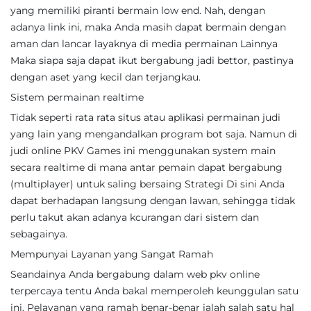
yang memiliki piranti bermain low end. Nah, dengan
adanya link ini, maka Anda masih dapat bermain dengan
aman dan lancar layaknya di media permainan Lainnya
Maka siapa saja dapat ikut bergabung jadi bettor, pastinya
dengan aset yang kecil dan terjangkau.
Sistem permainan realtime
Tidak seperti rata rata situs atau aplikasi permainan judi
yang lain yang mengandalkan program bot saja. Namun di
judi online PKV Games ini menggunakan system main
secara realtime di mana antar pemain dapat bergabung
(multiplayer) untuk saling bersaing Strategi Di sini Anda
dapat berhadapan langsung dengan lawan, sehingga tidak
perlu takut akan adanya kcurangan dari sistem dan
sebagainya.
Mempunyai Layanan yang Sangat Ramah
Seandainya Anda bergabung dalam web pkv online
terpercaya tentu Anda bakal memperoleh keunggulan satu
ini. Pelayanan yang ramah benar-benar ialah salah satu hal