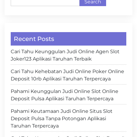
Search
Recent Posts
Cari Tahu Keunggulan Judi Online Agen Slot
Joker123 Aplikasi Taruhan Terbaik
Cari Tahu Kehebatan Judi Online Poker Online
Deposit 10rb Aplikasi Taruhan Terpercaya
Pahami Keunggulan Judi Online Slot Online
Deposit Pulsa Aplikasi Taruhan Terpercaya
Pahami Keutamaan Judi Online Situs Slot
Deposit Pulsa Tanpa Potongan Aplikasi
Taruhan Terpercaya