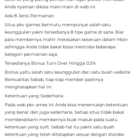
Anda nyaman dikala main-main di web ini.
Ada 8 Jenis Permainan
Situs pkv games bermutu mempunyai salah satu
keunggulan yakni tersedianya 8 tipe game di sana. Biar
para membernya mahir merasakan keseruan dalam Main
sehingga Anda tidak bakal bosa mencoba beberapa
kategori permainan saja.
Tersedianya Bonus Turn Over Hingga 0,5%
Bonus yaitu salah satu keunggulan dari satu buah website
Berkualitas Sebab, tiap-tiap member pastinya
mengharapkan hal ini.
Ketentuan yang Sederhana
Pada web pkv ames ini Anda bisa menemukan ketentuan
yang benar dan juga sederhana. Setiap situs tidak bakal
memberatkann membernya buat masuk pada suatu
ketentuan yang sulit. Sebab hal itu yakni satu buah
ketentuan yang telah ditetapkan sesuai dengan standar