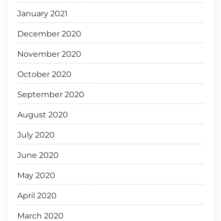
January 2021
December 2020
November 2020
October 2020
September 2020
August 2020
July 2020
June 2020
May 2020
April 2020
March 2020