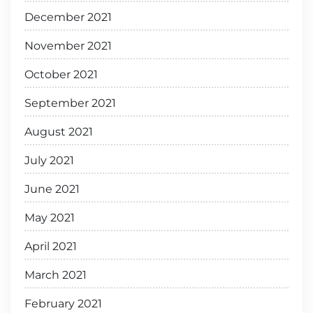
December 2021
November 2021
October 2021
September 2021
August 2021
July 2021
June 2021
May 2021
April 2021
March 2021
February 2021