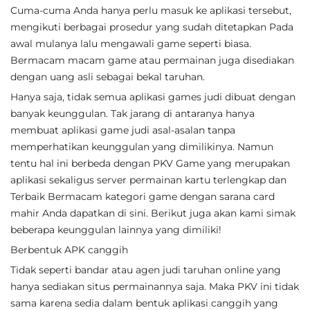
Cuma-cuma Anda hanya perlu masuk ke aplikasi tersebut,
mengikuti berbagai prosedur yang sudah ditetapkan Pada
awal mulanya lalu mengawali game seperti biasa.
Bermacam macam game atau permainan juga disediakan
dengan uang asli sebagai bekal taruhan.
Hanya saja, tidak semua aplikasi games judi dibuat dengan
banyak keunggulan. Tak jarang di antaranya hanya
membuat aplikasi game judi asal-asalan tanpa
memperhatikan keunggulan yang dimilikinya. Namun
tentu hal ini berbeda dengan PKV Game yang merupakan
aplikasi sekaligus server permainan kartu terlengkap dan
Terbaik Bermacam kategori game dengan sarana card
mahir Anda dapatkan di sini. Berikut juga akan kami simak
beberapa keunggulan lainnya yang dimiliki!
Berbentuk APK canggih
Tidak seperti bandar atau agen judi taruhan online yang
hanya sediakan situs permainannya saja. Maka PKV ini tidak
sama karena sedia dalam bentuk aplikasi canggih yang