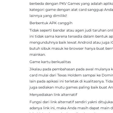
berbeda dengan PKV Games yang adalah aplika
kategori game dengan alat card sanggup Anda 
lainnya yang dimiliki!
Berbentuk APK canggih
Tidak seperti bandar atau agen judi taruhan 
ini tidak sama karena tersedia dalam bentuk ap
mengunduhnya baik lewat Android atau juga iO
butuh sibuk masuk ke browser hanya buat berm
mainkan.
Game kartu berkualitas
Jikalau pada pembahasan pada awal mulanya 
card mulai dari Texas Holdem sampai ke Domin
lain pada apikasi ini terletak di kualitasnya. 
juga sediakan mutu games paling baik buat An
Menyediakan link alternatif
Fungsi dari link alternatif sendiri yakni dituj
adanya link ini, maka Anda masih dapat main 