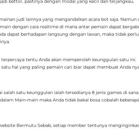
jadi bettor, pastinya dengan modal yang kecil dan terjangkau.
rmainan judi lainnya yang mengandalkan acara bot saja. Namun d
main dengan cara realtime di mana antar pemain dapat berga
 Anda dapat berhadapan langsung dengan lawan, maka tidak perlu
inya.
e terpercaya tentu Anda akan memperoleh keunggulan satu ini.
 satu hal yang paling pemain cari biar dapat membuat Anda n
alah satu keunggulan ialah tersedianya 8 jenis games di sana.
lam Main-main maka Anda tidak bakal bosa cobalah beberapa 
u website Bermutu Sebab, setiap member tentunya menginginkan