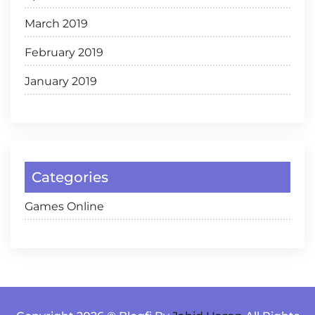
March 2019
February 2019
January 2019
Categories
Games Online