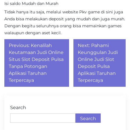
Isi saldo Mudah dan Murah
Tidak hanya itu saja, melalui website Pkv game di sini juga
Anda bisa melakukan deposit yang mudah dan juga murah.
Dengan begitu seluruhnya orang bisa memainkan games
walaupun dengan aset kecil.
Post
Previous:
Kenalilah
Next:
Pahami
navigation
Keutamaan Judi Online
Keunggulan Judi
Situs Slot Deposit Pulsa
Online Judi Slot
Tanpa Potongan
Deposit Pulsa
Aplikasi Taruhan
Aplikasi Taruhan
Terpercaya
Terpercaya
Search
Search