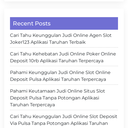
Recent Posts
Cari Tahu Keunggulan Judi Online Agen Slot
Joker123 Aplikasi Taruhan Terbaik
Cari Tahu Kehebatan Judi Online Poker Online
Deposit 10rb Aplikasi Taruhan Terpercaya
Pahami Keunggulan Judi Online Slot Online
Deposit Pulsa Aplikasi Taruhan Terpercaya
Pahami Keutamaan Judi Online Situs Slot
Deposit Pulsa Tanpa Potongan Aplikasi
Taruhan Terpercaya
Cari Tahu Keunggulan Judi Online Slot Deposit
Via Pulsa Tanpa Potongan Aplikasi Taruhan