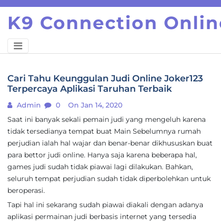
Skip
K9 Connection Onlin
to
content
Cari Tahu Keunggulan Judi Online Joker123
Terpercaya Aplikasi Taruhan Terbaik
Admin
0
On Jan 14, 2020
Saat ini banyak sekali pemain judi yang mengeluh karena
tidak tersedianya tempat buat Main Sebelumnya rumah
perjudian ialah hal wajar dan benar-benar dikhususkan buat
para bettor judi online. Hanya saja karena beberapa hal,
games judi sudah tidak piawai lagi dilakukan. Bahkan,
seluruh tempat perjudian sudah tidak diperbolehkan untuk
beroperasi.
Tapi hal ini sekarang sudah piawai diakali dengan adanya
aplikasi permainan judi berbasis internet yang tersedia