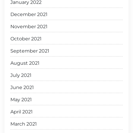
January 2022
December 2021
November 2021
October 2021
September 2021
August 2021
July 2021
June 2021
May 2021
April 2021
March 2021