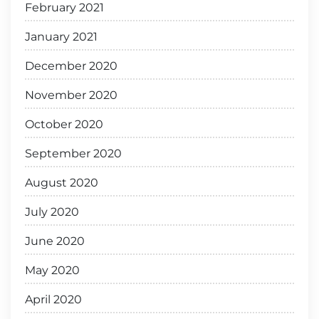
February 2021
January 2021
December 2020
November 2020
October 2020
September 2020
August 2020
July 2020
June 2020
May 2020
April 2020