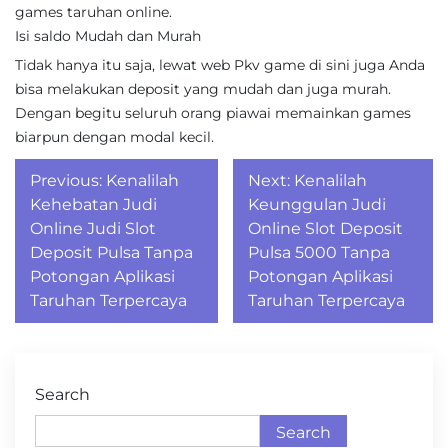
games taruhan online.
Isi saldo Mudah dan Murah
Tidak hanya itu saja, lewat web Pkv game di sini juga Anda
bisa melakukan deposit yang mudah dan juga murah.
Dengan begitu seluruh orang piawai memainkan games
biarpun dengan modal kecil.
Post
Previous:
Kenalilah
Next:
Kenalilah
navigation
Kehebatan Judi
Keunggulan Judi
Online Judi Slot
Online Slot Deposit
Deposit Pulsa Tanpa
Pulsa 5000 Tanpa
Potongan Aplikasi
Potongan Aplikasi
Taruhan Terpercaya
Taruhan Terpercaya
Search
Search