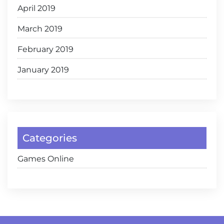
April 2019
March 2019
February 2019
January 2019
Categories
Games Online