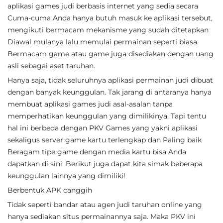
aplikasi games judi berbasis internet yang sedia secara
Cuma-cuma Anda hanya butuh masuk ke aplikasi tersebut,
mengikuti bermacam mekanisme yang sudah ditetapkan
Diawal mulanya lalu memulai permainan seperti biasa.
Bermacam game atau game juga disediakan dengan uang
asli sebagai aset taruhan.
Hanya saja, tidak seluruhnya aplikasi permainan judi dibuat
dengan banyak keunggulan. Tak jarang di antaranya hanya
membuat aplikasi games judi asal-asalan tanpa
memperhatikan keunggulan yang dimilikinya. Tapi tentu
hal ini berbeda dengan PKV Games yang yakni aplikasi
sekaligus server game kartu terlengkap dan Paling baik
Beragam tipe game dengan media kartu bisa Anda
dapatkan di sini. Berikut juga dapat kita simak beberapa
keunggulan lainnya yang dimiliki!
Berbentuk APK canggih
Tidak seperti bandar atau agen judi taruhan online yang
hanya sediakan situs permainannya saja. Maka PKV ini