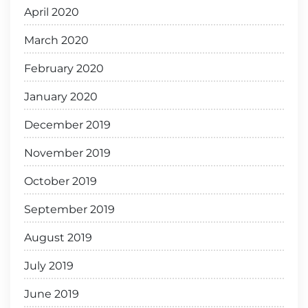
April 2020
March 2020
February 2020
January 2020
December 2019
November 2019
October 2019
September 2019
August 2019
July 2019
June 2019