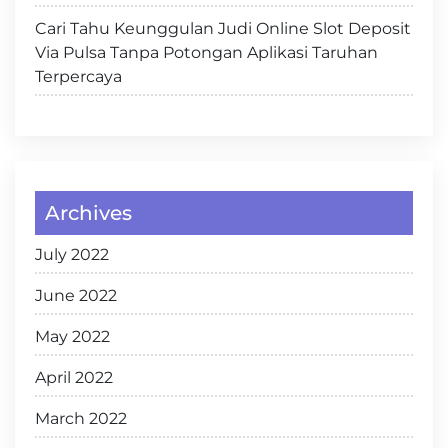
Cari Tahu Keunggulan Judi Online Slot Deposit
Via Pulsa Tanpa Potongan Aplikasi Taruhan
Terpercaya
Archives
July 2022
June 2022
May 2022
April 2022
March 2022