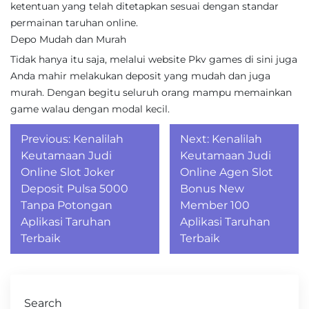
ketentuan yang telah ditetapkan sesuai dengan standar
permainan taruhan online.
Depo Mudah dan Murah
Tidak hanya itu saja, melalui website Pkv games di sini juga
Anda mahir melakukan deposit yang mudah dan juga
murah. Dengan begitu seluruh orang mampu memainkan
game walau dengan modal kecil.
Post
Previous:
Kenalilah
Next:
Kenalilah
navigation
Keutamaan Judi
Keutamaan Judi
Online Slot Joker
Online Agen Slot
Deposit Pulsa 5000
Bonus New
Tanpa Potongan
Member 100
Aplikasi Taruhan
Aplikasi Taruhan
Terbaik
Terbaik
Search