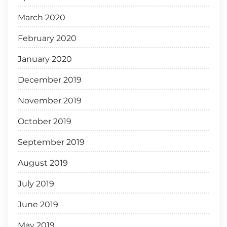
March 2020
February 2020
January 2020
December 2019
November 2019
October 2019
September 2019
August 2019
July 2019
June 2019
May 2019