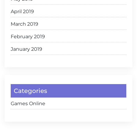
April 2019
March 2019
February 2019
January 2019
Categories
Games Online