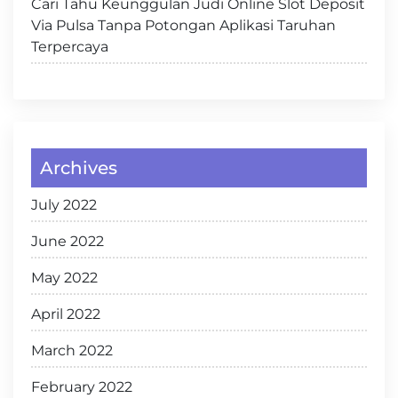
Cari Tahu Keunggulan Judi Online Slot Deposit
Via Pulsa Tanpa Potongan Aplikasi Taruhan
Terpercaya
Archives
July 2022
June 2022
May 2022
April 2022
March 2022
February 2022