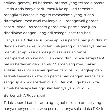
aplikasi games judi berbasis internet yang tersedia secara
Gratis Anda hanya perlu masuk ke aplikasi tersebut,
mengikuti beraneka ragam mekanisme yang sudah
ditetapkan Pada awal mulanya lalu mengawali games
seperti biasa. Bermacam game atau permainan juga
disediakan dengan uang asli sebagai aset taruhan.
Hanya saja, tidak seluruhnya aplikasi permainan judi dibuat
dengan banyak keunggulan. Tak jarang di antaranya hanya
membuat aplikasi games judi asal-asalan tanpa
memperhatikan keunggulan yang dimilikinya. Tetapi tentu
hal ini berlainan dengan PKV Game yang merupakan
aplikasi sekaligus server games card paling lengkap dan
Terbaik Beraneka kategori permainan dengan sarana card
sanggup Anda dapatkan di sini. Berikut juga bakal kita
simak beberapa keunggulan lainnya yang dimiliki!
Berbentuk APK canggih
Tidak seperti bandar atau agen judi taruhan online yang
hanya menyediakan web permainannya saja. Maka PKV ini