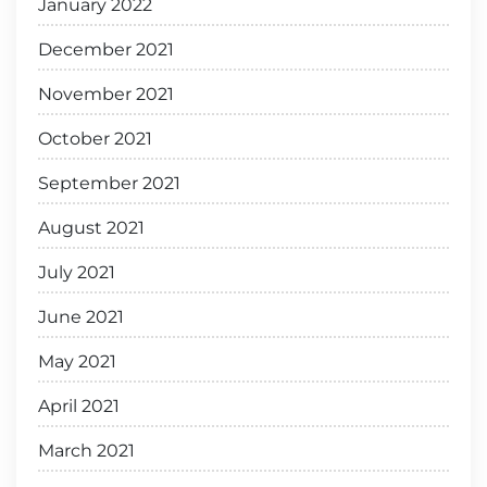
January 2022
December 2021
November 2021
October 2021
September 2021
August 2021
July 2021
June 2021
May 2021
April 2021
March 2021