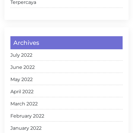
Terpercaya
Archives
July 2022
June 2022
May 2022
April 2022
March 2022
February 2022
January 2022