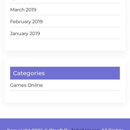
March 2019
February 2019
January 2019
Categories
Games Online