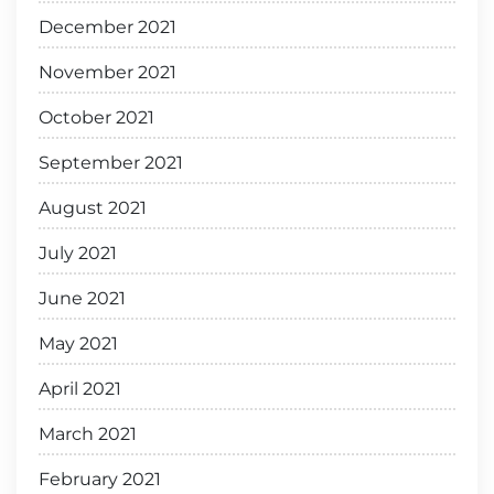
December 2021
November 2021
October 2021
September 2021
August 2021
July 2021
June 2021
May 2021
April 2021
March 2021
February 2021