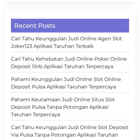
Recent Posts
Cari Tahu Keunggulan Judi Online Agen Slot
Joker123 Aplikasi Taruhan Terbaik
Cari Tahu Kehebatan Judi Online Poker Online
Deposit 10rb Aplikasi Taruhan Terpercaya
Pahami Keunggulan Judi Online Slot Online
Deposit Pulsa Aplikasi Taruhan Terpercaya
Pahami Keutamaan Judi Online Situs Slot
Deposit Pulsa Tanpa Potongan Aplikasi
Taruhan Terpercaya
Cari Tahu Keunggulan Judi Online Slot Deposit
Via Pulsa Tanpa Potongan Aplikasi Taruhan