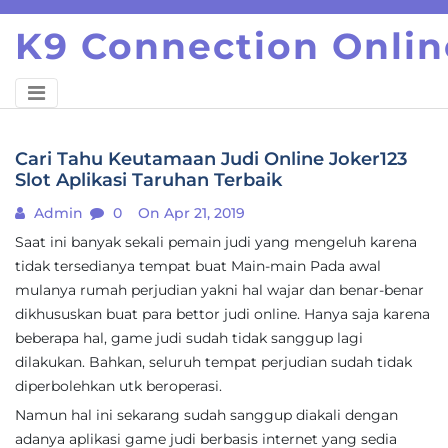
Skip
K9 Connection Onlin
to
content
Cari Tahu Keutamaan Judi Online Joker123
Slot Aplikasi Taruhan Terbaik
Admin
0
On Apr 21, 2019
Saat ini banyak sekali pemain judi yang mengeluh karena
tidak tersedianya tempat buat Main-main Pada awal
mulanya rumah perjudian yakni hal wajar dan benar-benar
dikhususkan buat para bettor judi online. Hanya saja karena
beberapa hal, game judi sudah tidak sanggup lagi
dilakukan. Bahkan, seluruh tempat perjudian sudah tidak
diperbolehkan utk beroperasi.
Namun hal ini sekarang sudah sanggup diakali dengan
adanya aplikasi game judi berbasis internet yang sedia