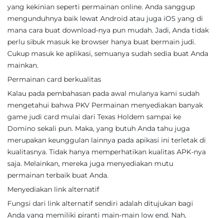
yang kekinian seperti permainan online. Anda sanggup
mengunduhnya baik lewat Android atau juga iOS yang di
mana cara buat download-nya pun mudah. Jadi, Anda tidak
perlu sibuk masuk ke browser hanya buat bermain judi.
Cukup masuk ke aplikasi, semuanya sudah sedia buat Anda
mainkan.
Permainan card berkualitas
Kalau pada pembahasan pada awal mulanya kami sudah
mengetahui bahwa PKV Permainan menyediakan banyak
game judi card mulai dari Texas Holdem sampai ke
Domino sekali pun. Maka, yang butuh Anda tahu juga
merupakan keunggulan lainnya pada apikasi ini terletak di
kualitasnya. Tidak hanya memperhatikan kualitas APK-nya
saja. Melainkan, mereka juga menyediakan mutu
permainan terbaik buat Anda.
Menyediakan link alternatif
Fungsi dari link alternatif sendiri adalah ditujukan bagi
Anda yang memiliki piranti main-main low end. Nah,