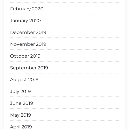
February 2020
January 2020
December 2019
November 2019
October 2019
September 2019
August 2019
July 2019
June 2019
May 2019
April 2019