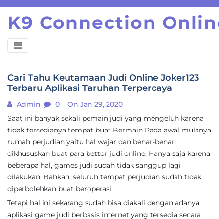
Skip
K9 Connection Onlin
to
content
Cari Tahu Keutamaan Judi Online Joker123
Terbaru Aplikasi Taruhan Terpercaya
Admin
0
On Jan 29, 2020
Saat ini banyak sekali pemain judi yang mengeluh karena
tidak tersedianya tempat buat Bermain Pada awal mulanya
rumah perjudian yaitu hal wajar dan benar-benar
dikhususkan buat para bettor judi online. Hanya saja karena
beberapa hal, games judi sudah tidak sanggup lagi
dilakukan. Bahkan, seluruh tempat perjudian sudah tidak
diperbolehkan buat beroperasi.
Tetapi hal ini sekarang sudah bisa diakali dengan adanya
aplikasi game judi berbasis internet yang tersedia secara