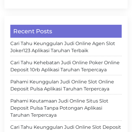
Recent Posts
Cari Tahu Keunggulan Judi Online Agen Slot
Joker123 Aplikasi Taruhan Terbaik
Cari Tahu Kehebatan Judi Online Poker Online
Deposit 10rb Aplikasi Taruhan Terpercaya
Pahami Keunggulan Judi Online Slot Online
Deposit Pulsa Aplikasi Taruhan Terpercaya
Pahami Keutamaan Judi Online Situs Slot
Deposit Pulsa Tanpa Potongan Aplikasi
Taruhan Terpercaya
Cari Tahu Keunggulan Judi Online Slot Deposit