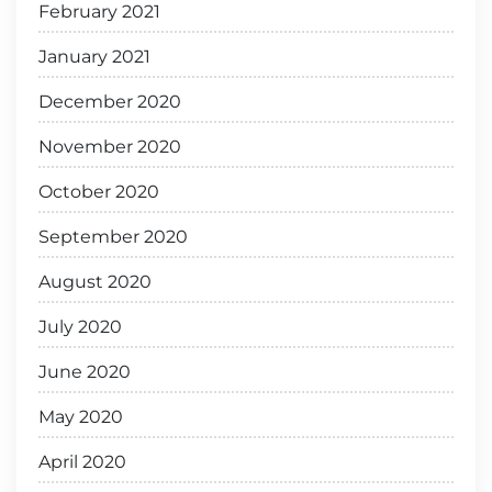
February 2021
January 2021
December 2020
November 2020
October 2020
September 2020
August 2020
July 2020
June 2020
May 2020
April 2020