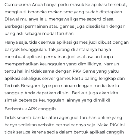
Cuma-cuma Anda hanya perlu masuk ke aplikasi tersebut,
mengikuti beraneka mekanisme yang sudah ditetapkan
Diawal mulanya lalu mengawali game seperti biasa.
Berbagai permainan atau games juga disediakan dengan
uang asli sebagai modal taruhan.
Hanya saja, tidak semua aplikasi games judi dibuat dengan
banyak keunggulan. Tak jarang di antaranya hanya
membuat aplikasi permainan judi asal-asalan tanpa
memperhatikan keunggulan yang dimilikinya. Namun
tentu hal ini tidak sama dengan PKV Game yang yaitu
aplikasi sekaligus server games kartu paling lengkap dan
Terbaik Beragam type permainan dengan media kartu
sanggup Anda dapatkan di sini. Berikut juga akan kita
simak beberapa keunggulan lainnya yang dimiliki!
Berbentuk APK canggih
Tidak seperti bandar atau agen judi taruhan online yang
hanya sediakan website permainannya saja. Maka PKV ini
tidak serupa karena sedia dalam bentuk aplikasi canggih