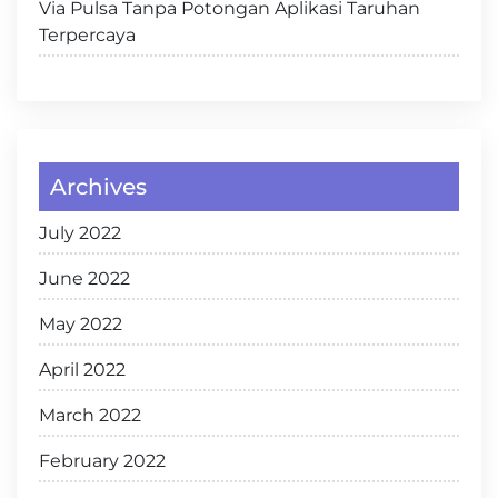
Via Pulsa Tanpa Potongan Aplikasi Taruhan
Terpercaya
Archives
July 2022
June 2022
May 2022
April 2022
March 2022
February 2022