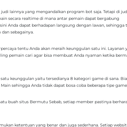
es judi lainnya yang mengandalkan program bot saja. Tetapi di jud
in secara realtime di mana antar pemain dapat bergabung
Di sini Anda dapat berhadapan langsung dengan lawan, sehingga 
m dan sebagainya.
rpercaya tentu Anda akan meraih keunggulan satu ini. Layanan 
paling pemain cari agar bisa membuat Anda nyaman ketika berma
atu keunggulan yaitu tersedianya 8 kategori game di sana. Bia
ain sehingga Anda tidak dapat bosa coba beberapa tipe games
atu buah situs Bermutu Sebab, setiap member pastinya berhara
kan ketentuan yang benar dan juga sederhana. Setiap websit