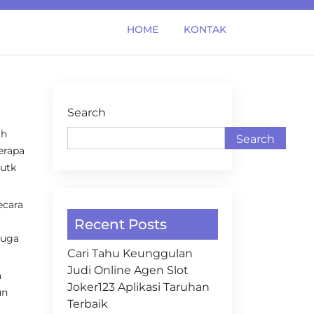
HOME
KONTAK
Search
ah
Search
erapa
 utk
ecara
Recent Posts
juga
Cari Tahu Keunggulan
Judi Online Agen Slot
a
Joker123 Aplikasi Taruhan
un
Terbaik