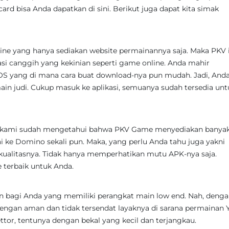
rd bisa Anda dapatkan di sini. Berikut juga dapat kita simak
nline yang hanya sediakan website permainannya saja. Maka PKV 
asi canggih yang kekinian seperti game online. Anda mahir
OS yang di mana cara buat download-nya pun mudah. Jadi, Anda
in judi. Cukup masuk ke aplikasi, semuanya sudah tersedia unt
 kami sudah mengetahui bahwa PKV Game menyediakan banya
 ke Domino sekali pun. Maka, yang perlu Anda tahu juga yakni
i kualitasnya. Tidak hanya memperhatikan mutu APK-nya saja.
 terbaik untuk Anda.
jukan bagi Anda yang memiliki perangkat main low end. Nah, deng
dengan aman dan tidak tersendat layaknya di sarana permainan 
ettor, tentunya dengan bekal yang kecil dan terjangkau.