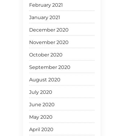
February 2021
January 2021
December 2020
November 2020
October 2020
September 2020
August 2020
July 2020
June 2020
May 2020
April 2020