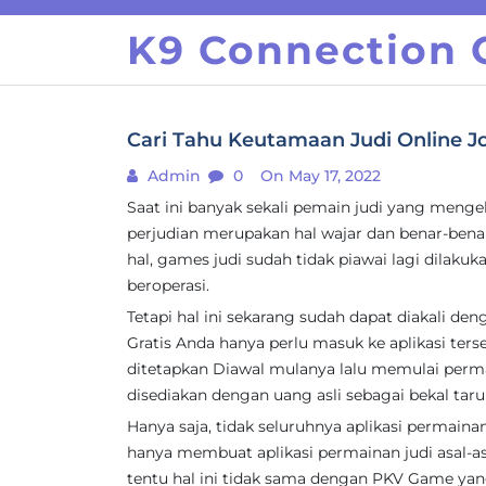
Skip
K9 Connection 
to
content
Cari Tahu Keutamaan Judi Online Jo
Admin
0
On May 17, 2022
Saat ini banyak sekali pemain judi yang meng
perjudian merupakan hal wajar dan benar-benar
hal, games judi sudah tidak piawai lagi dilaku
beroperasi.
Tetapi hal ini sekarang sudah dapat diakali den
Gratis Anda hanya perlu masuk ke aplikasi 
ditetapkan Diawal mulanya lalu memulai per
disediakan dengan uang asli sebagai bekal taru
Hanya saja, tidak seluruhnya aplikasi permaina
hanya membuat aplikasi permainan judi asal-
tentu hal ini tidak sama dengan PKV Game yang