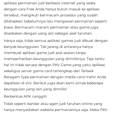
aplikasi permainan judi berbasis internet yang sedia
dengan cara Free Anda hanya butuh masuk ke aplikasi
tersebut, mengikuti bermacam prosedur yang sudah
ditetapkan Sebelumnya lalu mengawali permainan seperti
biasa. Bermacam macam permainan atau game juga
disediakan dengan uang asli sebagai aset taruhan.
Hanya saja, tidak semua aplikasi games judi dibuat dengan
banyak keunggulan. Tak jarang di antaranya hanya
membuat aplikasi game judi asal-asalan tanpa
memperhatikan keunggulan yang dimilikinya. Tapi tentu
hal ini tidak serupa dengan PKV Game yang yaitu aplikasi
sekaligus server game card terlengkap dan Terbaik
Beragam type permainan dengan media card mahir Anda
dapatkan di sini. Berikut juga akan kami simak beberapa
keunggulan yang lain yang dimiliki!
Berbentuk APK canggih
Tidak seperti bandar atau agen judi taruhan online yang
hanya menyediakan website permainannya saja. Maka PKV