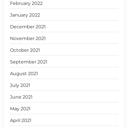
February 2022
January 2022
December 2021
November 2021
October 2021
September 2021
August 2021
July 2021
June 2021
May 2021
April 2021