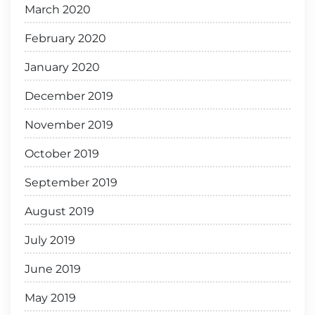
March 2020
February 2020
January 2020
December 2019
November 2019
October 2019
September 2019
August 2019
July 2019
June 2019
May 2019