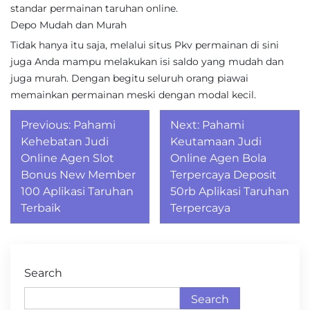
standar permainan taruhan online.
Depo Mudah dan Murah
Tidak hanya itu saja, melalui situs Pkv permainan di sini
juga Anda mampu melakukan isi saldo yang mudah dan
juga murah. Dengan begitu seluruh orang piawai
memainkan permainan meski dengan modal kecil.
Post
Previous:
Pahami
Next:
Pahami
navigation
Kehebatan Judi
Keutamaan Judi
Online Agen Slot
Online Agen Bola
Bonus New Member
Terpercaya Deposit
100 Aplikasi Taruhan
50rb Aplikasi Taruhan
Terbaik
Terpercaya
Search
Search