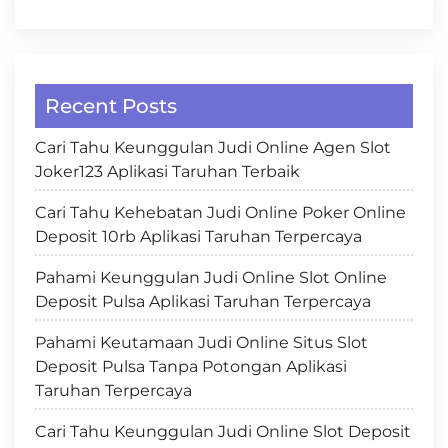
Recent Posts
Cari Tahu Keunggulan Judi Online Agen Slot
Joker123 Aplikasi Taruhan Terbaik
Cari Tahu Kehebatan Judi Online Poker Online
Deposit 10rb Aplikasi Taruhan Terpercaya
Pahami Keunggulan Judi Online Slot Online
Deposit Pulsa Aplikasi Taruhan Terpercaya
Pahami Keutamaan Judi Online Situs Slot
Deposit Pulsa Tanpa Potongan Aplikasi
Taruhan Terpercaya
Cari Tahu Keunggulan Judi Online Slot Deposit