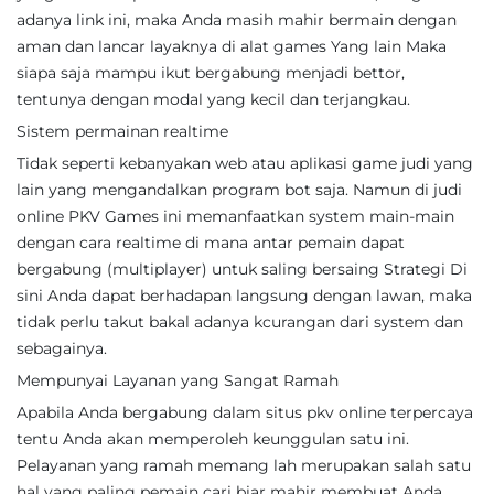
adanya link ini, maka Anda masih mahir bermain dengan
aman dan lancar layaknya di alat games Yang lain Maka
siapa saja mampu ikut bergabung menjadi bettor,
tentunya dengan modal yang kecil dan terjangkau.
Sistem permainan realtime
Tidak seperti kebanyakan web atau aplikasi game judi yang
lain yang mengandalkan program bot saja. Namun di judi
online PKV Games ini memanfaatkan system main-main
dengan cara realtime di mana antar pemain dapat
bergabung (multiplayer) untuk saling bersaing Strategi Di
sini Anda dapat berhadapan langsung dengan lawan, maka
tidak perlu takut bakal adanya kcurangan dari system dan
sebagainya.
Mempunyai Layanan yang Sangat Ramah
Apabila Anda bergabung dalam situs pkv online terpercaya
tentu Anda akan memperoleh keunggulan satu ini.
Pelayanan yang ramah memang lah merupakan salah satu
hal yang paling pemain cari biar mahir membuat Anda