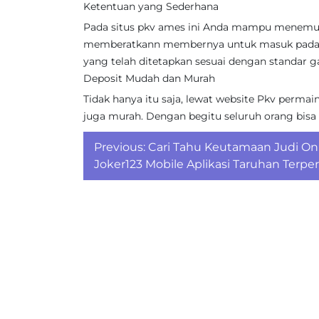
Ketentuan yang Sederhana
Pada situs pkv ames ini Anda mampu menemukan
memberatkann membernya untuk masuk pada sua
yang telah ditetapkan sesuai dengan standar g
Deposit Mudah dan Murah
Tidak hanya itu saja, lewat website Pkv perma
juga murah. Dengan begitu seluruh orang bis
Post
Previous:
Cari Tahu Keutamaan Judi On
navigation
Joker123 Mobile Aplikasi Taruhan Terpe