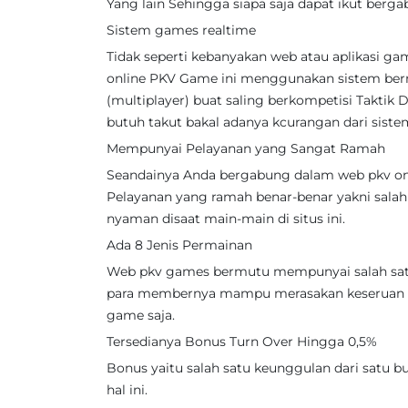
Yang lain Sehingga siapa saja dapat ikut berga
Sistem games realtime
Tidak seperti kebanyakan web atau aplikasi ga
online PKV Game ini menggunakan sistem ber
(multiplayer) buat saling berkompetisi Taktik
butuh takut bakal adanya kcurangan dari siste
Mempunyai Pelayanan yang Sangat Ramah
Seandainya Anda bergabung dalam web pkv onli
Pelayanan yang ramah benar-benar yakni salah
nyaman disaat main-main di situs ini.
Ada 8 Jenis Permainan
Web pkv games bermutu mempunyai salah satu 
para membernya mampu merasakan keseruan d
game saja.
Tersedianya Bonus Turn Over Hingga 0,5%
Bonus yaitu salah satu keunggulan dari satu b
hal ini.