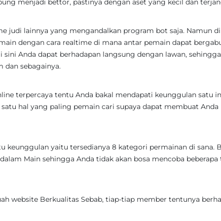
bung menjadi bettor, pastinya dengan aset yang kecil dan terja
me judi lainnya yang mengandalkan program bot saja. Namun di 
main dengan cara realtime di mana antar pemain dapat bergab
 Di sini Anda dapat berhadapan langsung dengan lawan, sehingga
m dan sebagainya.
ne terpercaya tentu Anda bakal mendapati keunggulan satu in
 satu hal yang paling pemain cari supaya dapat membuat Anda
keunggulan yaitu tersedianya 8 kategori permainan di sana. B
alam Main sehingga Anda tidak akan bosa mencoba beberapa 
uah website Berkualitas Sebab, tiap-tiap member tentunya berh