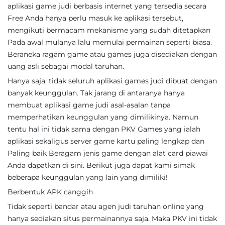
aplikasi game judi berbasis internet yang tersedia secara
Free Anda hanya perlu masuk ke aplikasi tersebut,
mengikuti bermacam mekanisme yang sudah ditetapkan
Pada awal mulanya lalu memulai permainan seperti biasa.
Beraneka ragam game atau games juga disediakan dengan
uang asli sebagai modal taruhan.
Hanya saja, tidak seluruh aplikasi games judi dibuat dengan
banyak keunggulan. Tak jarang di antaranya hanya
membuat aplikasi game judi asal-asalan tanpa
memperhatikan keunggulan yang dimilikinya. Namun
tentu hal ini tidak sama dengan PKV Games yang ialah
aplikasi sekaligus server game kartu paling lengkap dan
Paling baik Beragam jenis game dengan alat card piawai
Anda dapatkan di sini. Berikut juga dapat kami simak
beberapa keunggulan yang lain yang dimiliki!
Berbentuk APK canggih
Tidak seperti bandar atau agen judi taruhan online yang
hanya sediakan situs permainannya saja. Maka PKV ini tidak