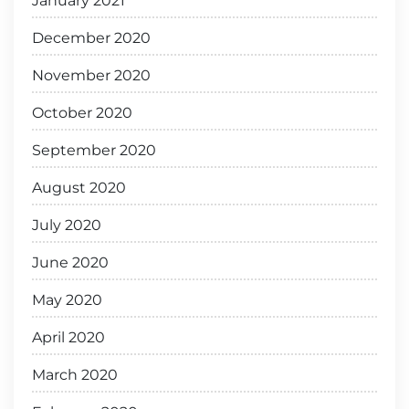
January 2021
December 2020
November 2020
October 2020
September 2020
August 2020
July 2020
June 2020
May 2020
April 2020
March 2020