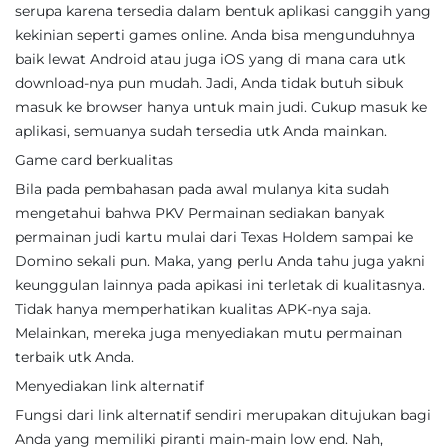
serupa karena tersedia dalam bentuk aplikasi canggih yang
kekinian seperti games online. Anda bisa mengunduhnya
baik lewat Android atau juga iOS yang di mana cara utk
download-nya pun mudah. Jadi, Anda tidak butuh sibuk
masuk ke browser hanya untuk main judi. Cukup masuk ke
aplikasi, semuanya sudah tersedia utk Anda mainkan.
Game card berkualitas
Bila pada pembahasan pada awal mulanya kita sudah
mengetahui bahwa PKV Permainan sediakan banyak
permainan judi kartu mulai dari Texas Holdem sampai ke
Domino sekali pun. Maka, yang perlu Anda tahu juga yakni
keunggulan lainnya pada apikasi ini terletak di kualitasnya.
Tidak hanya memperhatikan kualitas APK-nya saja.
Melainkan, mereka juga menyediakan mutu permainan
terbaik utk Anda.
Menyediakan link alternatif
Fungsi dari link alternatif sendiri merupakan ditujukan bagi
Anda yang memiliki piranti main-main low end. Nah,