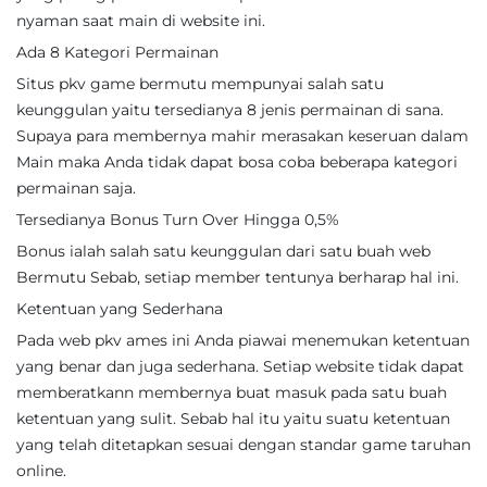
nyaman saat main di website ini.
Ada 8 Kategori Permainan
Situs pkv game bermutu mempunyai salah satu
keunggulan yaitu tersedianya 8 jenis permainan di sana.
Supaya para membernya mahir merasakan keseruan dalam
Main maka Anda tidak dapat bosa coba beberapa kategori
permainan saja.
Tersedianya Bonus Turn Over Hingga 0,5%
Bonus ialah salah satu keunggulan dari satu buah web
Bermutu Sebab, setiap member tentunya berharap hal ini.
Ketentuan yang Sederhana
Pada web pkv ames ini Anda piawai menemukan ketentuan
yang benar dan juga sederhana. Setiap website tidak dapat
memberatkann membernya buat masuk pada satu buah
ketentuan yang sulit. Sebab hal itu yaitu suatu ketentuan
yang telah ditetapkan sesuai dengan standar game taruhan
online.