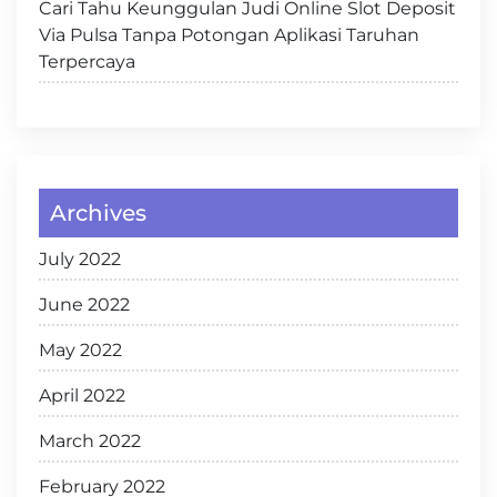
Cari Tahu Keunggulan Judi Online Slot Deposit
Via Pulsa Tanpa Potongan Aplikasi Taruhan
Terpercaya
Archives
July 2022
June 2022
May 2022
April 2022
March 2022
February 2022