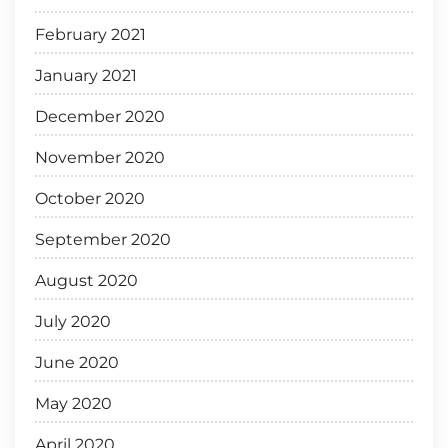
February 2021
January 2021
December 2020
November 2020
October 2020
September 2020
August 2020
July 2020
June 2020
May 2020
April 2020