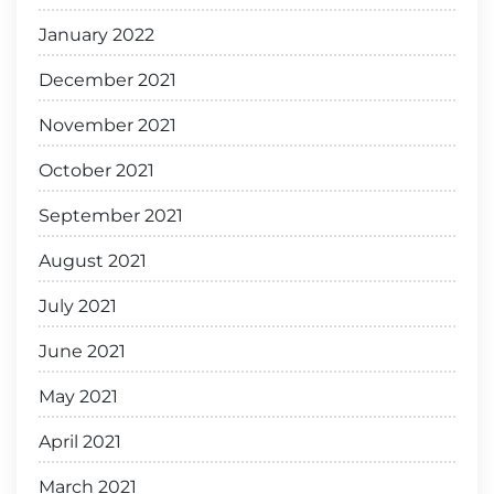
January 2022
December 2021
November 2021
October 2021
September 2021
August 2021
July 2021
June 2021
May 2021
April 2021
March 2021