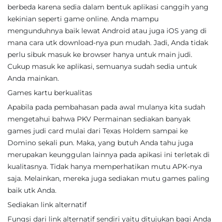
berbeda karena sedia dalam bentuk aplikasi canggih yang
kekinian seperti game online. Anda mampu
mengunduhnya baik lewat Android atau juga iOS yang di
mana cara utk download-nya pun mudah. Jadi, Anda tidak
perlu sibuk masuk ke browser hanya untuk main judi.
Cukup masuk ke aplikasi, semuanya sudah sedia untuk
Anda mainkan.
Games kartu berkualitas
Apabila pada pembahasan pada awal mulanya kita sudah
mengetahui bahwa PKV Permainan sediakan banyak
games judi card mulai dari Texas Holdem sampai ke
Domino sekali pun. Maka, yang butuh Anda tahu juga
merupakan keunggulan lainnya pada apikasi ini terletak di
kualitasnya. Tidak hanya memperhatikan mutu APK-nya
saja. Melainkan, mereka juga sediakan mutu games paling
baik utk Anda.
Sediakan link alternatif
Fungsi dari link alternatif sendiri yaitu ditujukan bagi Anda