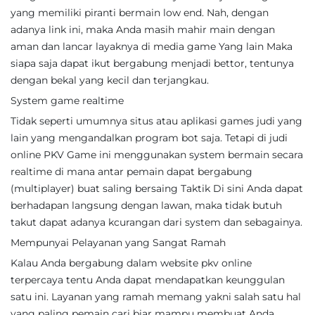
yang memiliki piranti bermain low end. Nah, dengan
adanya link ini, maka Anda masih mahir main dengan
aman dan lancar layaknya di media game Yang lain Maka
siapa saja dapat ikut bergabung menjadi bettor, tentunya
dengan bekal yang kecil dan terjangkau.
System game realtime
Tidak seperti umumnya situs atau aplikasi games judi yang
lain yang mengandalkan program bot saja. Tetapi di judi
online PKV Game ini menggunakan system bermain secara
realtime di mana antar pemain dapat bergabung
(multiplayer) buat saling bersaing Taktik Di sini Anda dapat
berhadapan langsung dengan lawan, maka tidak butuh
takut dapat adanya kcurangan dari system dan sebagainya.
Mempunyai Pelayanan yang Sangat Ramah
Kalau Anda bergabung dalam website pkv online
terpercaya tentu Anda dapat mendapatkan keunggulan
satu ini. Layanan yang ramah memang yakni salah satu hal
yang paling pemain cari biar mampu membuat Anda