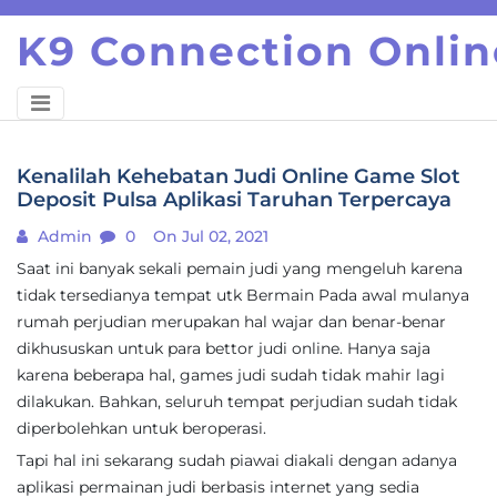
Skip
K9 Connection Onlin
to
content
Kenalilah Kehebatan Judi Online Game Slot
Deposit Pulsa Aplikasi Taruhan Terpercaya
Admin
0
On Jul 02, 2021
Saat ini banyak sekali pemain judi yang mengeluh karena
tidak tersedianya tempat utk Bermain Pada awal mulanya
rumah perjudian merupakan hal wajar dan benar-benar
dikhususkan untuk para bettor judi online. Hanya saja
karena beberapa hal, games judi sudah tidak mahir lagi
dilakukan. Bahkan, seluruh tempat perjudian sudah tidak
diperbolehkan untuk beroperasi.
Tapi hal ini sekarang sudah piawai diakali dengan adanya
aplikasi permainan judi berbasis internet yang sedia