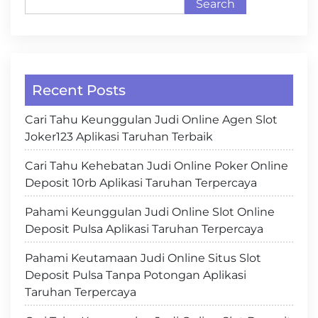
Search
Recent Posts
Cari Tahu Keunggulan Judi Online Agen Slot
Joker123 Aplikasi Taruhan Terbaik
Cari Tahu Kehebatan Judi Online Poker Online
Deposit 10rb Aplikasi Taruhan Terpercaya
Pahami Keunggulan Judi Online Slot Online
Deposit Pulsa Aplikasi Taruhan Terpercaya
Pahami Keutamaan Judi Online Situs Slot
Deposit Pulsa Tanpa Potongan Aplikasi
Taruhan Terpercaya