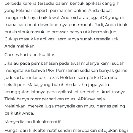
berbeda karena tersedia dalam bentuk aplikasi canggih
yang kekinian seperti permainan online. Anda dapat
mengunduhnya baik lewat Android atau juga iOS yang di
mana cara buat download-nya pun mudah. Jadi, Anda tidak
butuh sibuk masuk ke browser hanya utk bermain judi.
Cukup masuk ke aplikasi, semuanya sudah tersedia utk
Anda mainkan.
Games kartu berkualitas
Jikalau pada pembahasan pada awal mulanya kami sudah
mengetahui bahwa PKV Permainan sediakan banyak game
judi kartu mulai dari Texas Holdem sampai ke Domino
sekali pun. Maka, yang butuh Anda tahu juga yaitu
keunggulan lainnya pada apikasi ini terletak di kualitasnya.
Tidak hanya memperhatikan mutu APK-nya saja.
Melainkan, mereka juga menyediakan mutu games paling
baik utk Anda.
Menyediakan link alternatif
Fungsi dari link alternatif sendiri merupakan ditujukan bagi