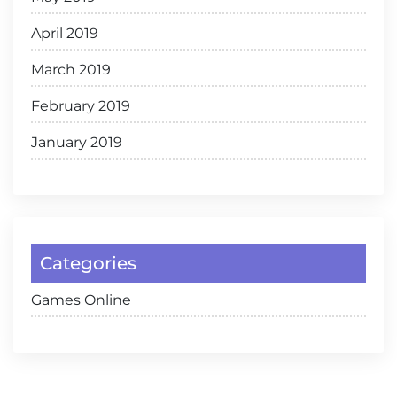
April 2019
March 2019
February 2019
January 2019
Categories
Games Online