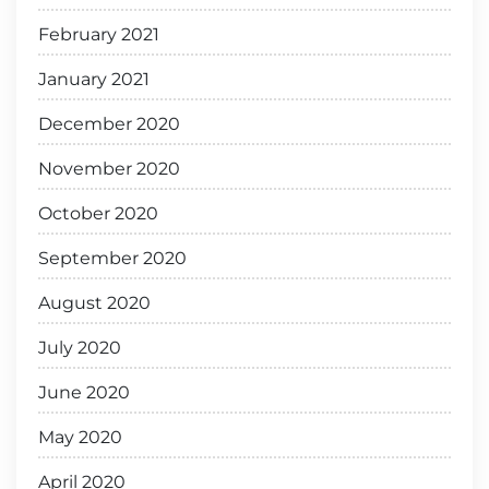
February 2021
January 2021
December 2020
November 2020
October 2020
September 2020
August 2020
July 2020
June 2020
May 2020
April 2020