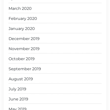
March 2020
February 2020
January 2020
December 2019
November 2019
October 2019
September 2019
August 2019
July 2019
June 2019
May 2019