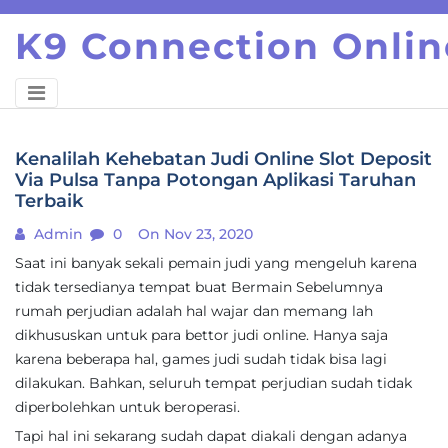
Skip
K9 Connection Onlin
to
content
Kenalilah Kehebatan Judi Online Slot Deposit
Via Pulsa Tanpa Potongan Aplikasi Taruhan
Terbaik
Admin
0
On Nov 23, 2020
Saat ini banyak sekali pemain judi yang mengeluh karena
tidak tersedianya tempat buat Bermain Sebelumnya
rumah perjudian adalah hal wajar dan memang lah
dikhususkan untuk para bettor judi online. Hanya saja
karena beberapa hal, games judi sudah tidak bisa lagi
dilakukan. Bahkan, seluruh tempat perjudian sudah tidak
diperbolehkan untuk beroperasi.
Tapi hal ini sekarang sudah dapat diakali dengan adanya