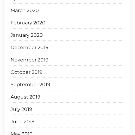
March 2020
February 2020
January 2020
December 2019
November 2019
October 2019
September 2019
August 2019
July 2019
June 2019
May 2019