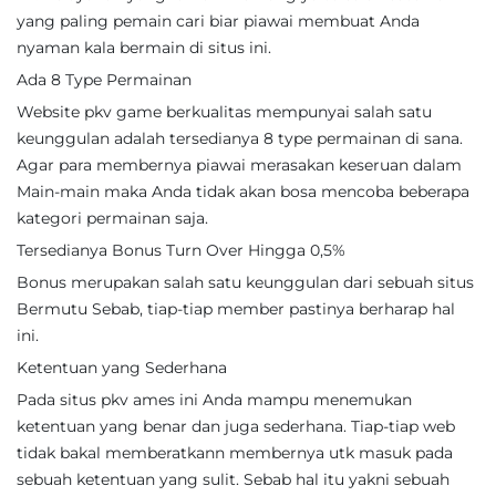
yang paling pemain cari biar piawai membuat Anda
nyaman kala bermain di situs ini.
Ada 8 Type Permainan
Website pkv game berkualitas mempunyai salah satu
keunggulan adalah tersedianya 8 type permainan di sana.
Agar para membernya piawai merasakan keseruan dalam
Main-main maka Anda tidak akan bosa mencoba beberapa
kategori permainan saja.
Tersedianya Bonus Turn Over Hingga 0,5%
Bonus merupakan salah satu keunggulan dari sebuah situs
Bermutu Sebab, tiap-tiap member pastinya berharap hal
ini.
Ketentuan yang Sederhana
Pada situs pkv ames ini Anda mampu menemukan
ketentuan yang benar dan juga sederhana. Tiap-tiap web
tidak bakal memberatkann membernya utk masuk pada
sebuah ketentuan yang sulit. Sebab hal itu yakni sebuah