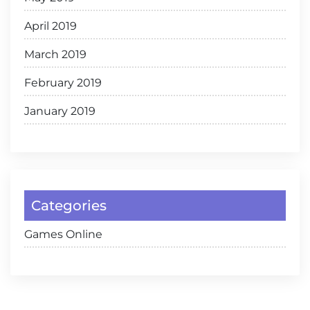
April 2019
March 2019
February 2019
January 2019
Categories
Games Online