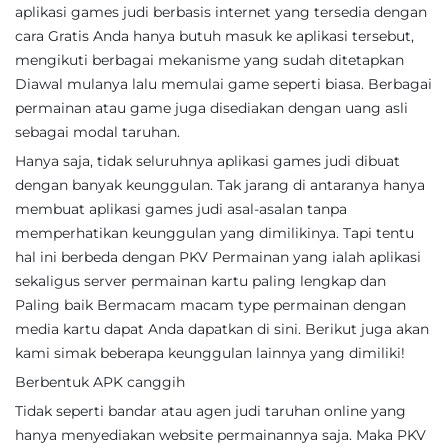
aplikasi games judi berbasis internet yang tersedia dengan
cara Gratis Anda hanya butuh masuk ke aplikasi tersebut,
mengikuti berbagai mekanisme yang sudah ditetapkan
Diawal mulanya lalu memulai game seperti biasa. Berbagai
permainan atau game juga disediakan dengan uang asli
sebagai modal taruhan.
Hanya saja, tidak seluruhnya aplikasi games judi dibuat
dengan banyak keunggulan. Tak jarang di antaranya hanya
membuat aplikasi games judi asal-asalan tanpa
memperhatikan keunggulan yang dimilikinya. Tapi tentu
hal ini berbeda dengan PKV Permainan yang ialah aplikasi
sekaligus server permainan kartu paling lengkap dan
Paling baik Bermacam macam type permainan dengan
media kartu dapat Anda dapatkan di sini. Berikut juga akan
kami simak beberapa keunggulan lainnya yang dimiliki!
Berbentuk APK canggih
Tidak seperti bandar atau agen judi taruhan online yang
hanya menyediakan website permainannya saja. Maka PKV