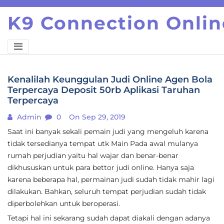
Skip
K9 Connection Onlin
to
content
Kenalilah Keunggulan Judi Online Agen Bola
Terpercaya Deposit 50rb Aplikasi Taruhan
Terpercaya
Admin
0
On Sep 29, 2019
Saat ini banyak sekali pemain judi yang mengeluh karena
tidak tersedianya tempat utk Main Pada awal mulanya
rumah perjudian yaitu hal wajar dan benar-benar
dikhususkan untuk para bettor judi online. Hanya saja
karena beberapa hal, permainan judi sudah tidak mahir lagi
dilakukan. Bahkan, seluruh tempat perjudian sudah tidak
diperbolehkan untuk beroperasi.
Tetapi hal ini sekarang sudah dapat diakali dengan adanya