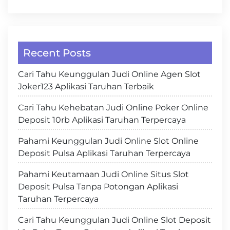
Recent Posts
Cari Tahu Keunggulan Judi Online Agen Slot
Joker123 Aplikasi Taruhan Terbaik
Cari Tahu Kehebatan Judi Online Poker Online
Deposit 10rb Aplikasi Taruhan Terpercaya
Pahami Keunggulan Judi Online Slot Online
Deposit Pulsa Aplikasi Taruhan Terpercaya
Pahami Keutamaan Judi Online Situs Slot
Deposit Pulsa Tanpa Potongan Aplikasi
Taruhan Terpercaya
Cari Tahu Keunggulan Judi Online Slot Deposit