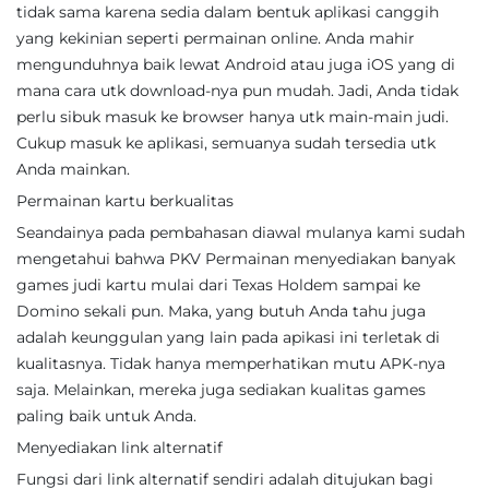
tidak sama karena sedia dalam bentuk aplikasi canggih
yang kekinian seperti permainan online. Anda mahir
mengunduhnya baik lewat Android atau juga iOS yang di
mana cara utk download-nya pun mudah. Jadi, Anda tidak
perlu sibuk masuk ke browser hanya utk main-main judi.
Cukup masuk ke aplikasi, semuanya sudah tersedia utk
Anda mainkan.
Permainan kartu berkualitas
Seandainya pada pembahasan diawal mulanya kami sudah
mengetahui bahwa PKV Permainan menyediakan banyak
games judi kartu mulai dari Texas Holdem sampai ke
Domino sekali pun. Maka, yang butuh Anda tahu juga
adalah keunggulan yang lain pada apikasi ini terletak di
kualitasnya. Tidak hanya memperhatikan mutu APK-nya
saja. Melainkan, mereka juga sediakan kualitas games
paling baik untuk Anda.
Menyediakan link alternatif
Fungsi dari link alternatif sendiri adalah ditujukan bagi