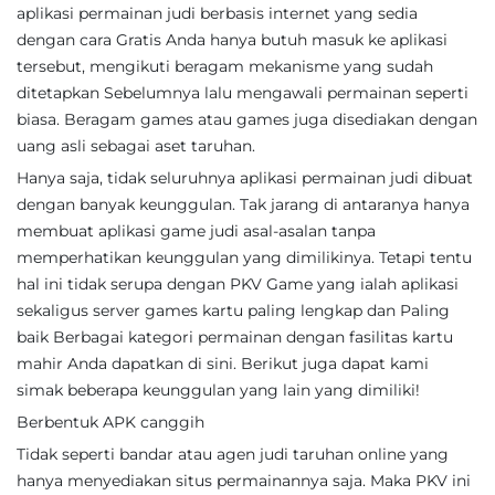
aplikasi permainan judi berbasis internet yang sedia
dengan cara Gratis Anda hanya butuh masuk ke aplikasi
tersebut, mengikuti beragam mekanisme yang sudah
ditetapkan Sebelumnya lalu mengawali permainan seperti
biasa. Beragam games atau games juga disediakan dengan
uang asli sebagai aset taruhan.
Hanya saja, tidak seluruhnya aplikasi permainan judi dibuat
dengan banyak keunggulan. Tak jarang di antaranya hanya
membuat aplikasi game judi asal-asalan tanpa
memperhatikan keunggulan yang dimilikinya. Tetapi tentu
hal ini tidak serupa dengan PKV Game yang ialah aplikasi
sekaligus server games kartu paling lengkap dan Paling
baik Berbagai kategori permainan dengan fasilitas kartu
mahir Anda dapatkan di sini. Berikut juga dapat kami
simak beberapa keunggulan yang lain yang dimiliki!
Berbentuk APK canggih
Tidak seperti bandar atau agen judi taruhan online yang
hanya menyediakan situs permainannya saja. Maka PKV ini