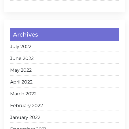
Archives
July 2022
June 2022
May 2022
April 2022
March 2022
February 2022
January 2022