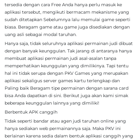
tersedia dengan cara Free Anda hanya perlu masuk ke
aplikasi tersebut, mengikuti bermacam mekanisme yang
sudah ditetapkan Sebelumnya lalu memulai game seperti
biasa. Beragam game atau game juga disediakan dengan
uang asli sebagai modal taruhan.
Hanya saja, tidak seluruhnya aplikasi permainan judi dibuat
dengan banyak keunggulan. Tak jarang di antaranya hanya
membuat aplikasi permainan judi asal-asalan tanpa
memperhatikan keunggulan yang dimilikinya. Tapi tentu
hal ini tidak serupa dengan PKV Games yang merupakan
aplikasi sekaligus server games kartu terlengkap dan
Paling baik Beragam tipe permainan dengan sarana card
bisa Anda dapatkan di sini. Berikut juga akan kami simak
beberapa keunggulan lainnya yang dimiliki!
Berbentuk APK canggih
Tidak seperti bandar atau agen judi taruhan online yang
hanya sediakan web permainannya saja. Maka PKV ini
berlainan karena sedia dalam bentuk aplikasi canggih yang