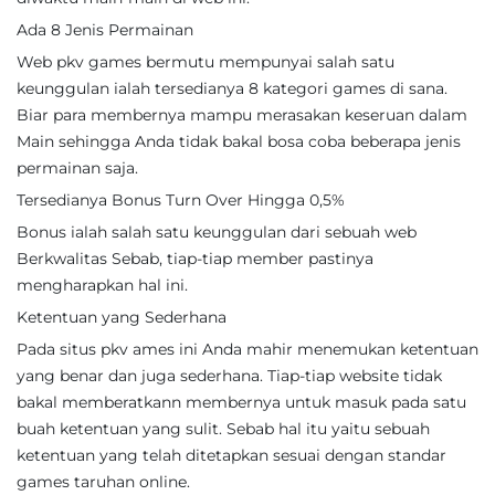
Ada 8 Jenis Permainan
Web pkv games bermutu mempunyai salah satu
keunggulan ialah tersedianya 8 kategori games di sana.
Biar para membernya mampu merasakan keseruan dalam
Main sehingga Anda tidak bakal bosa coba beberapa jenis
permainan saja.
Tersedianya Bonus Turn Over Hingga 0,5%
Bonus ialah salah satu keunggulan dari sebuah web
Berkwalitas Sebab, tiap-tiap member pastinya
mengharapkan hal ini.
Ketentuan yang Sederhana
Pada situs pkv ames ini Anda mahir menemukan ketentuan
yang benar dan juga sederhana. Tiap-tiap website tidak
bakal memberatkann membernya untuk masuk pada satu
buah ketentuan yang sulit. Sebab hal itu yaitu sebuah
ketentuan yang telah ditetapkan sesuai dengan standar
games taruhan online.