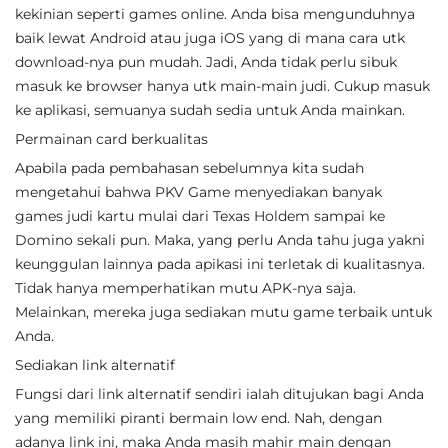
kekinian seperti games online. Anda bisa mengunduhnya
baik lewat Android atau juga iOS yang di mana cara utk
download-nya pun mudah. Jadi, Anda tidak perlu sibuk
masuk ke browser hanya utk main-main judi. Cukup masuk
ke aplikasi, semuanya sudah sedia untuk Anda mainkan.
Permainan card berkualitas
Apabila pada pembahasan sebelumnya kita sudah
mengetahui bahwa PKV Game menyediakan banyak
games judi kartu mulai dari Texas Holdem sampai ke
Domino sekali pun. Maka, yang perlu Anda tahu juga yakni
keunggulan lainnya pada apikasi ini terletak di kualitasnya.
Tidak hanya memperhatikan mutu APK-nya saja.
Melainkan, mereka juga sediakan mutu game terbaik untuk
Anda.
Sediakan link alternatif
Fungsi dari link alternatif sendiri ialah ditujukan bagi Anda
yang memiliki piranti bermain low end. Nah, dengan
adanya link ini, maka Anda masih mahir main dengan