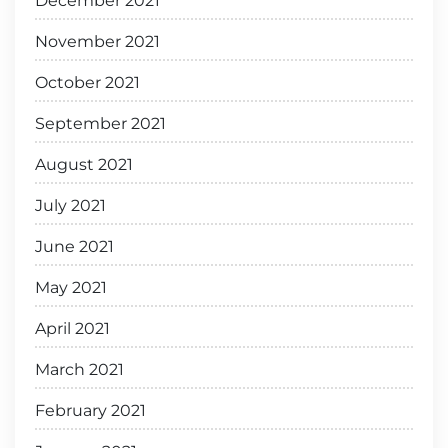
December 2021
November 2021
October 2021
September 2021
August 2021
July 2021
June 2021
May 2021
April 2021
March 2021
February 2021