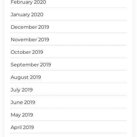
February 2020
January 2020
December 2019
November 2019
October 2019
September 2019
August 2019
July 2019
June 2019
May 2019
April 2019