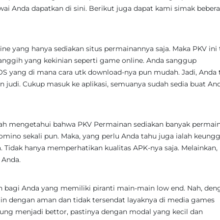
ai Anda dapatkan di sini. Berikut juga dapat kami simak beber
line yang hanya sediakan situs permainannya saja. Maka PKV ini 
canggih yang kekinian seperti game online. Anda sanggup
S yang di mana cara utk download-nya pun mudah. Jadi, Anda 
n judi. Cukup masuk ke aplikasi, semuanya sudah sedia buat An
dah mengetahui bahwa PKV Permainan sediakan banyak permai
omino sekali pun. Maka, yang perlu Anda tahu juga ialah keung
nya. Tidak hanya memperhatikan kualitas APK-nya saja. Melainkan,
 Anda.
ukan bagi Anda yang memiliki piranti main-main low end. Nah, den
ain dengan aman dan tidak tersendat layaknya di media games
bung menjadi bettor, pastinya dengan modal yang kecil dan