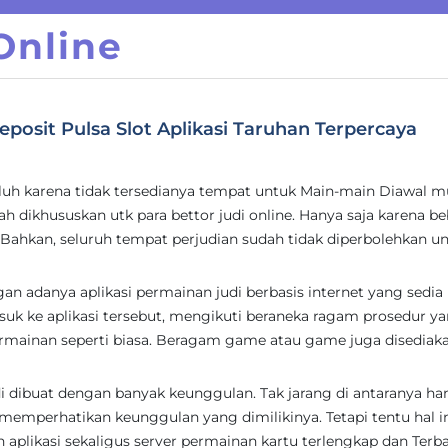
Online
eposit Pulsa Slot Aplikasi Taruhan Terpercaya
eluh karena tidak tersedianya tempat untuk Main-main Diawal m
h dikhususkan utk para bettor judi online. Hanya saja karena b
n. Bahkan, seluruh tempat perjudian sudah tidak diperbolehkan u
gan adanya aplikasi permainan judi berbasis internet yang sedia
k ke aplikasi tersebut, mengikuti beraneka ragam prosedur y
rmainan seperti biasa. Beragam game atau game juga disediak
udi dibuat dengan banyak keunggulan. Tak jarang di antaranya ha
memperhatikan keunggulan yang dimilikinya. Tetapi tentu hal i
likasi sekaligus server permainan kartu terlengkap dan Terba