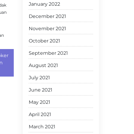
January 2022
dak
uan
December 2021
November 2021
an
October 2021
September 2021
oker
an
August 2021
July 2021
June 2021
May 2021
April 2021
March 2021