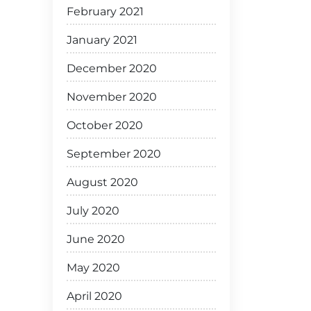
February 2021
January 2021
December 2020
November 2020
October 2020
September 2020
August 2020
July 2020
June 2020
May 2020
April 2020