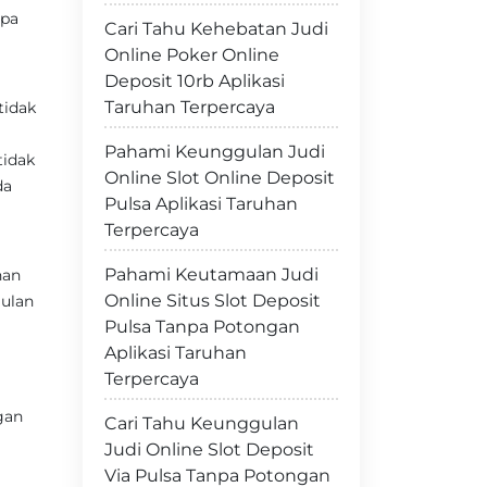
apa
Cari Tahu Kehebatan Judi
Online Poker Online
Deposit 10rb Aplikasi
Taruhan Terpercaya
tidak
Pahami Keunggulan Judi
tidak
Online Slot Online Deposit
da
Pulsa Aplikasi Taruhan
Terpercaya
Pahami Keutamaan Judi
nan
Online Situs Slot Deposit
gulan
Pulsa Tanpa Potongan
Aplikasi Taruhan
Terpercaya
gan
Cari Tahu Keunggulan
Judi Online Slot Deposit
Via Pulsa Tanpa Potongan