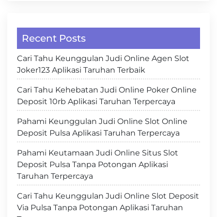
Recent Posts
Cari Tahu Keunggulan Judi Online Agen Slot
Joker123 Aplikasi Taruhan Terbaik
Cari Tahu Kehebatan Judi Online Poker Online
Deposit 10rb Aplikasi Taruhan Terpercaya
Pahami Keunggulan Judi Online Slot Online
Deposit Pulsa Aplikasi Taruhan Terpercaya
Pahami Keutamaan Judi Online Situs Slot
Deposit Pulsa Tanpa Potongan Aplikasi
Taruhan Terpercaya
Cari Tahu Keunggulan Judi Online Slot Deposit
Via Pulsa Tanpa Potongan Aplikasi Taruhan