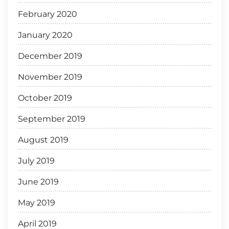
February 2020
January 2020
December 2019
November 2019
October 2019
September 2019
August 2019
July 2019
June 2019
May 2019
April 2019