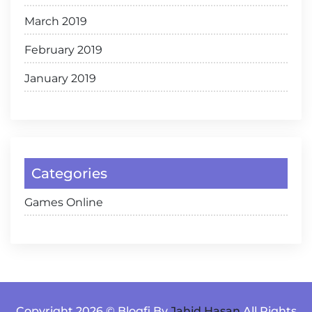
March 2019
February 2019
January 2019
Categories
Games Online
Copyright 2026 © Blogfi By
Jahid Hasan
All Rights