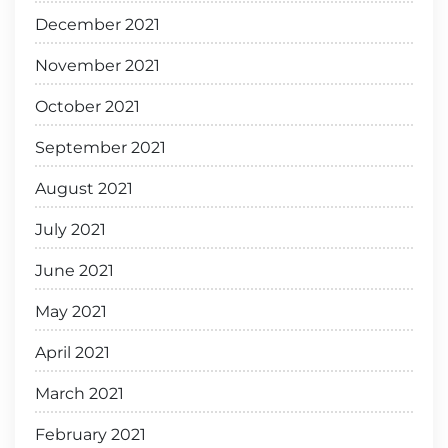
December 2021
November 2021
October 2021
September 2021
August 2021
July 2021
June 2021
May 2021
April 2021
March 2021
February 2021