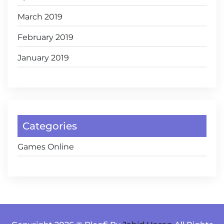
March 2019
February 2019
January 2019
Categories
Games Online