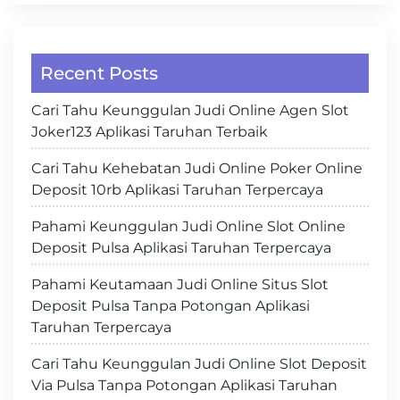
Recent Posts
Cari Tahu Keunggulan Judi Online Agen Slot
Joker123 Aplikasi Taruhan Terbaik
Cari Tahu Kehebatan Judi Online Poker Online
Deposit 10rb Aplikasi Taruhan Terpercaya
Pahami Keunggulan Judi Online Slot Online
Deposit Pulsa Aplikasi Taruhan Terpercaya
Pahami Keutamaan Judi Online Situs Slot
Deposit Pulsa Tanpa Potongan Aplikasi
Taruhan Terpercaya
Cari Tahu Keunggulan Judi Online Slot Deposit
Via Pulsa Tanpa Potongan Aplikasi Taruhan