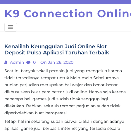
Skip
K9 Connection Onlin
to
content
Kenalilah Keunggulan Judi Online Slot
Deposit Pulsa Aplikasi Taruhan Terbaik
Admin
0
On Jan 26, 2020
Saat ini banyak sekali pemain judi yang mengeluh karena
tidak tersedianya tempat untuk Main-main Sebelumnya
hunian perjudian merupakan hal wajar dan benar-benar
dikhususkan buat para bettor judi online. Hanya saja karena
beberapa hal, games judi sudah tidak sanggup lagi
dilakukan. Bahkan, seluruh tempat perjudian sudah tidak
diperbolehkan buat beroperasi.
Tetapi hal ini sekarang sudah piawai diakali dengan adanya
aplikasi game judi berbasis internet yang tersedia secara