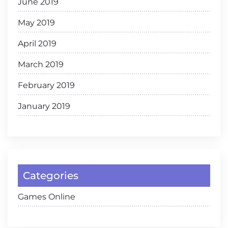
June 2019
May 2019
April 2019
March 2019
February 2019
January 2019
Categories
Games Online