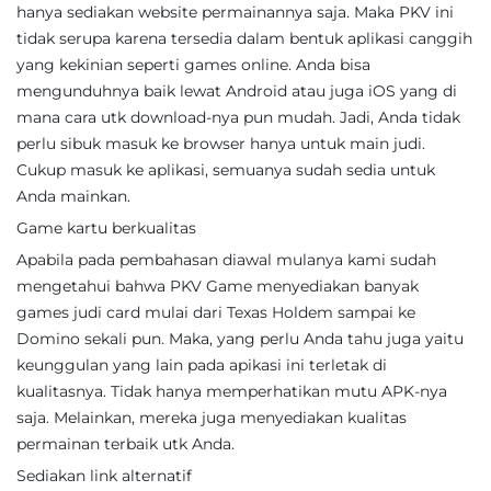
hanya sediakan website permainannya saja. Maka PKV ini
tidak serupa karena tersedia dalam bentuk aplikasi canggih
yang kekinian seperti games online. Anda bisa
mengunduhnya baik lewat Android atau juga iOS yang di
mana cara utk download-nya pun mudah. Jadi, Anda tidak
perlu sibuk masuk ke browser hanya untuk main judi.
Cukup masuk ke aplikasi, semuanya sudah sedia untuk
Anda mainkan.
Game kartu berkualitas
Apabila pada pembahasan diawal mulanya kami sudah
mengetahui bahwa PKV Game menyediakan banyak
games judi card mulai dari Texas Holdem sampai ke
Domino sekali pun. Maka, yang perlu Anda tahu juga yaitu
keunggulan yang lain pada apikasi ini terletak di
kualitasnya. Tidak hanya memperhatikan mutu APK-nya
saja. Melainkan, mereka juga menyediakan kualitas
permainan terbaik utk Anda.
Sediakan link alternatif