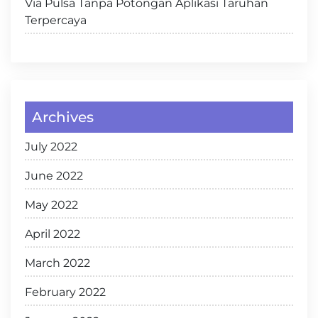
Via Pulsa Tanpa Potongan Aplikasi Taruhan
Terpercaya
Archives
July 2022
June 2022
May 2022
April 2022
March 2022
February 2022