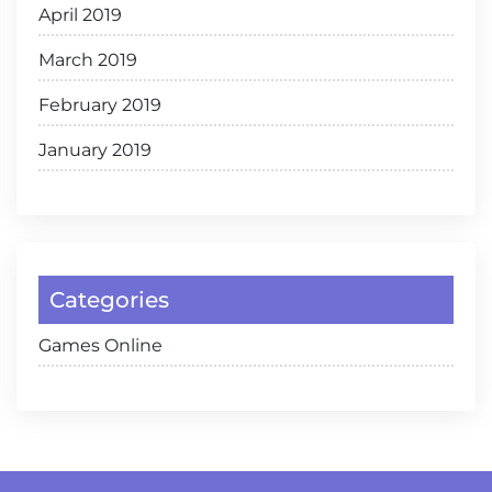
April 2019
March 2019
February 2019
January 2019
Categories
Games Online