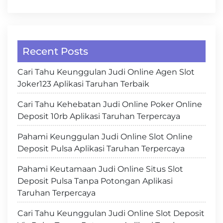
Recent Posts
Cari Tahu Keunggulan Judi Online Agen Slot
Joker123 Aplikasi Taruhan Terbaik
Cari Tahu Kehebatan Judi Online Poker Online
Deposit 10rb Aplikasi Taruhan Terpercaya
Pahami Keunggulan Judi Online Slot Online
Deposit Pulsa Aplikasi Taruhan Terpercaya
Pahami Keutamaan Judi Online Situs Slot
Deposit Pulsa Tanpa Potongan Aplikasi
Taruhan Terpercaya
Cari Tahu Keunggulan Judi Online Slot Deposit