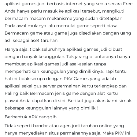
aplikasi games judi berbasis internet yang sedia secara Free
Anda hanya perlu masuk ke aplikasi tersebut, mengikuti
bermacam macam mekanisme yang sudah ditetapkan
Pada awal mulanya lalu memulai game seperti biasa.
Bermacam game atau game juga disediakan dengan uang
asli sebagai aset taruhan.
Hanya saja, tidak seluruhnya aplikasi games judi dibuat
dengan banyak keunggulan. Tak jarang di antaranya hanya
membuat aplikasi games judi asal-asalan tanpa
memperhatikan keunggulan yang dimilikinya. Tapi tentu
hal ini tidak serupa dengan PKV Games yang adalah
aplikasi sekaligus server permainan kartu terlengkap dan
Paling baik Bermacam jenis game dengan alat kartu
piawai Anda dapatkan di sini. Berikut juga akan kami simak
beberapa keunggulan lainnya yang dimiliki!
Berbentuk APK canggih
Tidak seperti bandar atau agen judi taruhan online yang
hanya menyediakan situs permainannya saja. Maka PKV ini