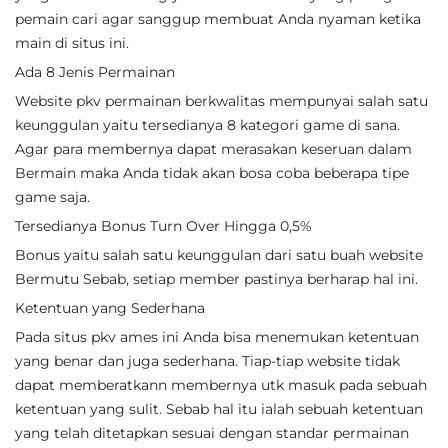
pemain cari agar sanggup membuat Anda nyaman ketika
main di situs ini.
Ada 8 Jenis Permainan
Website pkv permainan berkwalitas mempunyai salah satu
keunggulan yaitu tersedianya 8 kategori game di sana.
Agar para membernya dapat merasakan keseruan dalam
Bermain maka Anda tidak akan bosa coba beberapa tipe
game saja.
Tersedianya Bonus Turn Over Hingga 0,5%
Bonus yaitu salah satu keunggulan dari satu buah website
Bermutu Sebab, setiap member pastinya berharap hal ini.
Ketentuan yang Sederhana
Pada situs pkv ames ini Anda bisa menemukan ketentuan
yang benar dan juga sederhana. Tiap-tiap website tidak
dapat memberatkann membernya utk masuk pada sebuah
ketentuan yang sulit. Sebab hal itu ialah sebuah ketentuan
yang telah ditetapkan sesuai dengan standar permainan