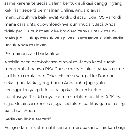
sama karena tersedia dalam bentuk aplikasi canggih yang
kekinian seperti permainan online. Anda piawai
mengunduhnya baik lewat Android atau juga iOS yang di
mana cara untuk download-nya pun mudah. Jadi, Anda
tidak perlu sibuk masuk ke browser hanya untuk main-
main judi. Cukup masuk ke aplikasi, semuanya sudah sedia
untuk Anda mainkan.
Permainan card berkualitas
Apabila pada pembahasan diawal mulanya kami sudah
mengetahui bahwa PKV Game menyediakan banyak game
judi kartu mulai dari Texas Holdem sampai ke Domino
sekali pun. Maka, yang butuh Anda tahu juga yaitu
keunggulan yang lain pada apikasi ini terletak di
kualitasnya. Tidak hanya memperhatikan kualitas APK-nya
saja. Melainkan, mereka juga sediakan kualitas game paling
baik buat Anda.
Sediakan link alternatif
Fungsi dari link alternatif sendiri merupakan ditujukan bagi