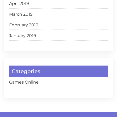
April 2019
March 2019
February 2019
January 2019
Categories
Games Online