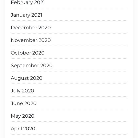
February 2021
January 2021
December 2020
November 2020
October 2020
September 2020
August 2020
July 2020
June 2020
May 2020
April 2020