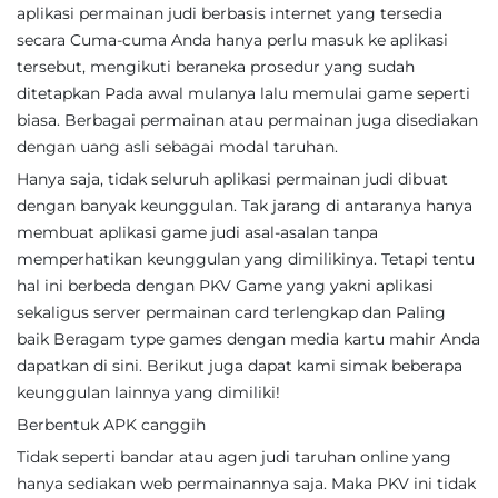
aplikasi permainan judi berbasis internet yang tersedia
secara Cuma-cuma Anda hanya perlu masuk ke aplikasi
tersebut, mengikuti beraneka prosedur yang sudah
ditetapkan Pada awal mulanya lalu memulai game seperti
biasa. Berbagai permainan atau permainan juga disediakan
dengan uang asli sebagai modal taruhan.
Hanya saja, tidak seluruh aplikasi permainan judi dibuat
dengan banyak keunggulan. Tak jarang di antaranya hanya
membuat aplikasi game judi asal-asalan tanpa
memperhatikan keunggulan yang dimilikinya. Tetapi tentu
hal ini berbeda dengan PKV Game yang yakni aplikasi
sekaligus server permainan card terlengkap dan Paling
baik Beragam type games dengan media kartu mahir Anda
dapatkan di sini. Berikut juga dapat kami simak beberapa
keunggulan lainnya yang dimiliki!
Berbentuk APK canggih
Tidak seperti bandar atau agen judi taruhan online yang
hanya sediakan web permainannya saja. Maka PKV ini tidak