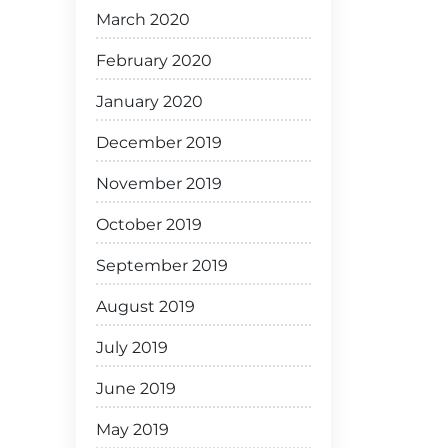
March 2020
February 2020
January 2020
December 2019
November 2019
October 2019
September 2019
August 2019
July 2019
June 2019
May 2019