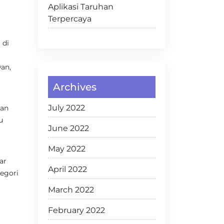
Aplikasi Taruhan
Terpercaya
 di
an,
Archives
July 2022
nan
u
June 2022
May 2022
ar
April 2022
egori
March 2022
February 2022