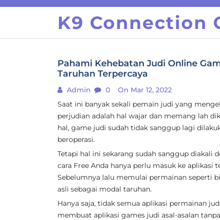
Skip
K9 Connection 
to
content
Pahami Kehebatan Judi Online Game
Taruhan Terpercaya
Admin
0
On Mar 12, 2022
Saat ini banyak sekali pemain judi yang meng
perjudian adalah hal wajar dan memang lah dik
hal, game judi sudah tidak sanggup lagi dilaku
beroperasi.
Tetapi hal ini sekarang sudah sanggup diakali 
cara Free Anda hanya perlu masuk ke aplikas
Sebelumnya lalu memulai permainan seperti b
asli sebagai modal taruhan.
Hanya saja, tidak semua aplikasi permainan ju
membuat aplikasi games judi asal-asalan tanpa