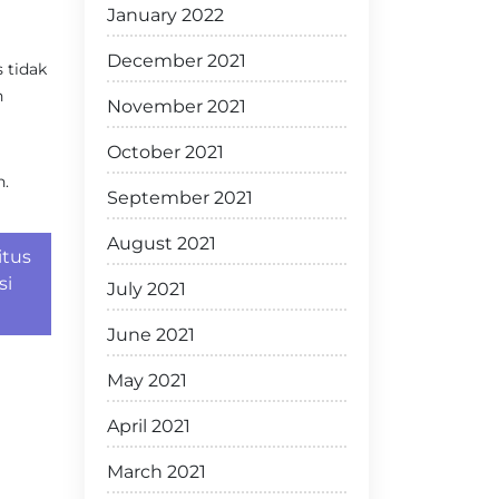
January 2022
December 2021
 tidak
h
November 2021
October 2021
h.
September 2021
August 2021
itus
si
July 2021
June 2021
May 2021
April 2021
March 2021