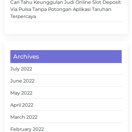
Cari Tahu Keunggulan Judi Online Slot Deposit
Via Pulsa Tanpa Potongan Aplikasi Taruhan
Terpercaya
Archives
July 2022
June 2022
May 2022
April 2022
March 2022
February 2022