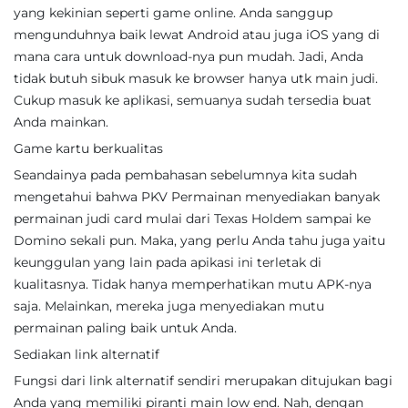
yang kekinian seperti game online. Anda sanggup
mengunduhnya baik lewat Android atau juga iOS yang di
mana cara untuk download-nya pun mudah. Jadi, Anda
tidak butuh sibuk masuk ke browser hanya utk main judi.
Cukup masuk ke aplikasi, semuanya sudah tersedia buat
Anda mainkan.
Game kartu berkualitas
Seandainya pada pembahasan sebelumnya kita sudah
mengetahui bahwa PKV Permainan menyediakan banyak
permainan judi card mulai dari Texas Holdem sampai ke
Domino sekali pun. Maka, yang perlu Anda tahu juga yaitu
keunggulan yang lain pada apikasi ini terletak di
kualitasnya. Tidak hanya memperhatikan mutu APK-nya
saja. Melainkan, mereka juga menyediakan mutu
permainan paling baik untuk Anda.
Sediakan link alternatif
Fungsi dari link alternatif sendiri merupakan ditujukan bagi
Anda yang memiliki piranti main low end. Nah, dengan