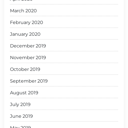
March 2020
February 2020
January 2020
December 2019
November 2019
October 2019
September 2019
August 2019
July 2019
June 2019
May 2019