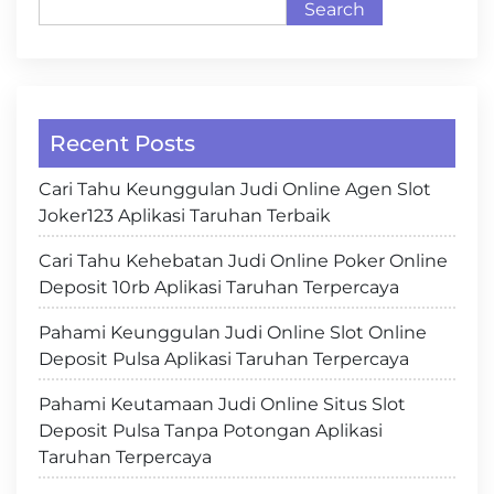
Search
Recent Posts
Cari Tahu Keunggulan Judi Online Agen Slot
Joker123 Aplikasi Taruhan Terbaik
Cari Tahu Kehebatan Judi Online Poker Online
Deposit 10rb Aplikasi Taruhan Terpercaya
Pahami Keunggulan Judi Online Slot Online
Deposit Pulsa Aplikasi Taruhan Terpercaya
Pahami Keutamaan Judi Online Situs Slot
Deposit Pulsa Tanpa Potongan Aplikasi
Taruhan Terpercaya