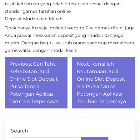
buah ketentuan yang telah ditetapkan sesuai dengan
standar games taruhan online.
Deposit Mudah dan Murah
Tidak hanya itu saja, melalui website Pkv games di sini juga
Anda piawai melakukan deposit yang mudah dan juga
murah. Dengan begitu seluruh orang sanggup memainkan
game walau dengan modal kecil.
Post
Previous:
Cari Tahu
Next:
Kenalilah
navigation
Kehebatan Judi
Keutamaan Judi
Online Slot Deposit
Online Slot Deposit
Pulsa Tanpa
Via Pulsa Tanpa
Potongan Aplikasi
Potongan Aplikasi
Taruhan Terpercaya
Taruhan Terpercaya
Search