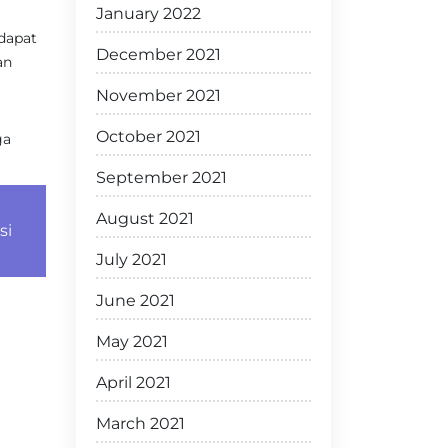
January 2022
dapat
December 2021
an
November 2021
October 2021
ga
September 2021
August 2021
si
July 2021
June 2021
May 2021
April 2021
March 2021