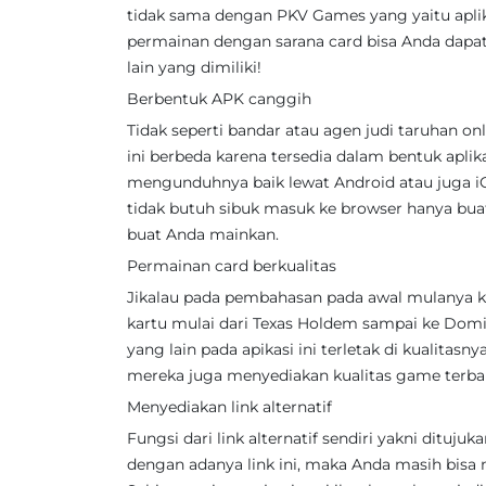
tidak sama dengan PKV Games yang yaitu aplik
permainan dengan sarana card bisa Anda dapat
lain yang dimiliki!
Berbentuk APK canggih
Tidak seperti bandar atau agen judi taruhan 
ini berbeda karena tersedia dalam bentuk apli
mengunduhnya baik lewat Android atau juga i
tidak butuh sibuk masuk ke browser hanya bua
buat Anda mainkan.
Permainan card berkualitas
Jikalau pada pembahasan pada awal mulanya 
kartu mulai dari Texas Holdem sampai ke Domi
yang lain pada apikasi ini terletak di kualitas
mereka juga menyediakan kualitas game terbai
Menyediakan link alternatif
Fungsi dari link alternatif sendiri yakni ditu
dengan adanya link ini, maka Anda masih bisa