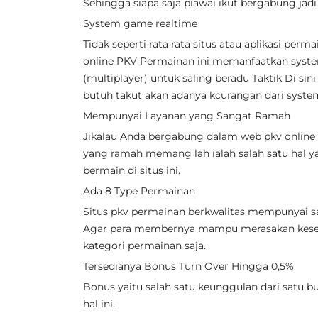
Sehingga siapa saja piawai ikut bergabung jadi
System game realtime
Tidak seperti rata rata situs atau aplikasi perm
online PKV Permainan ini memanfaatkan syste
(multiplayer) untuk saling beradu Taktik Di s
butuh takut akan adanya kcurangan dari syste
Mempunyai Layanan yang Sangat Ramah
Jikalau Anda bergabung dalam web pkv online 
yang ramah memang lah ialah salah satu hal 
bermain di situs ini.
Ada 8 Type Permainan
Situs pkv permainan berkwalitas mempunyai sa
Agar para membernya mampu merasakan keseru
kategori permainan saja.
Tersedianya Bonus Turn Over Hingga 0,5%
Bonus yaitu salah satu keunggulan dari satu 
hal ini.