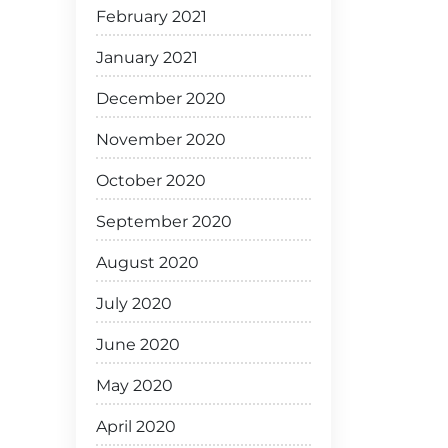
February 2021
January 2021
December 2020
November 2020
October 2020
September 2020
August 2020
July 2020
June 2020
May 2020
April 2020