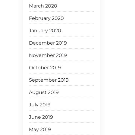
March 2020
February 2020
January 2020
December 2019
November 2019
October 2019
September 2019
August 2019
July 2019
June 2019
May 2019