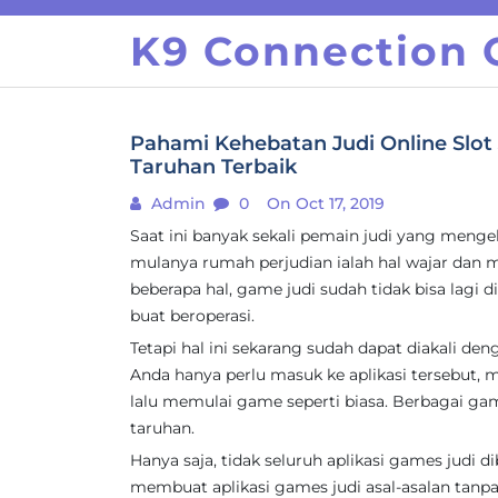
Skip
K9 Connection 
to
content
Pahami Kehebatan Judi Online Slot 
Taruhan Terbaik
Admin
0
On Oct 17, 2019
Saat ini banyak sekali pemain judi yang meng
mulanya rumah perjudian ialah hal wajar dan m
beberapa hal, game judi sudah tidak bisa lagi 
buat beroperasi.
Tetapi hal ini sekarang sudah dapat diakali den
Anda hanya perlu masuk ke aplikasi tersebut,
lalu memulai game seperti biasa. Berbagai ga
taruhan.
Hanya saja, tidak seluruh aplikasi games judi 
membuat aplikasi games judi asal-asalan tanp