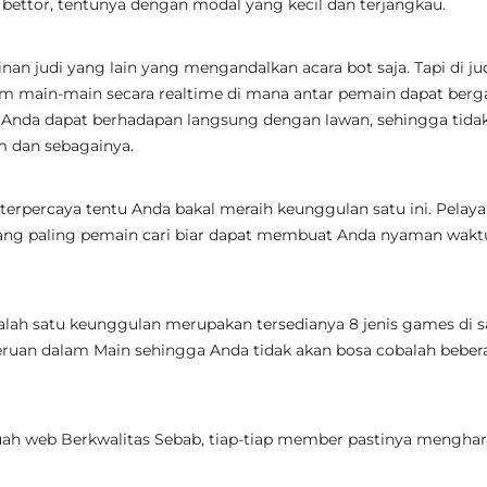
 bettor, tentunya dengan modal yang kecil dan terjangkau.
ainan judi yang lain yang mengandalkan acara bot saja. Tapi di ju
m main-main secara realtime di mana antar pemain dapat ber
ini Anda dapat berhadapan langsung dengan lawan, sehingga tida
m dan sebagainya.
terpercaya tentu Anda bakal meraih keunggulan satu ini. Pelay
yang paling pemain cari biar dapat membuat Anda nyaman wakt
lah satu keunggulan merupakan tersedianya 8 jenis games di s
an dalam Main sehingga Anda tidak akan bosa cobalah beber
buah web Berkwalitas Sebab, tiap-tiap member pastinya mengha