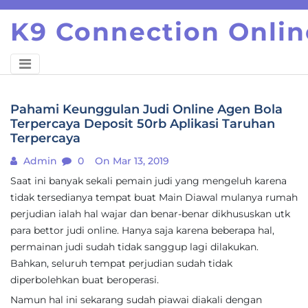
Skip
K9 Connection Onlin
to
content
Pahami Keunggulan Judi Online Agen Bola
Terpercaya Deposit 50rb Aplikasi Taruhan
Terpercaya
Admin
0
On Mar 13, 2019
Saat ini banyak sekali pemain judi yang mengeluh karena
tidak tersedianya tempat buat Main Diawal mulanya rumah
perjudian ialah hal wajar dan benar-benar dikhususkan utk
para bettor judi online. Hanya saja karena beberapa hal,
permainan judi sudah tidak sanggup lagi dilakukan.
Bahkan, seluruh tempat perjudian sudah tidak
diperbolehkan buat beroperasi.
Namun hal ini sekarang sudah piawai diakali dengan