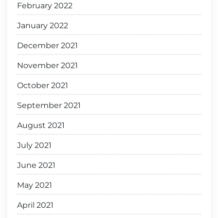
February 2022
January 2022
December 2021
November 2021
October 2021
September 2021
August 2021
July 2021
June 2021
May 2021
April 2021