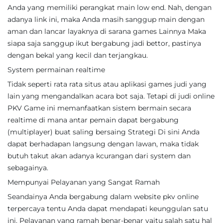
Anda yang memiliki perangkat main low end. Nah, dengan
adanya link ini, maka Anda masih sanggup main dengan
aman dan lancar layaknya di sarana games Lainnya Maka
siapa saja sanggup ikut bergabung jadi bettor, pastinya
dengan bekal yang kecil dan terjangkau.
System permainan realtime
Tidak seperti rata rata situs atau aplikasi games judi yang
lain yang mengandalkan acara bot saja. Tetapi di judi online
PKV Game ini memanfaatkan sistem bermain secara
realtime di mana antar pemain dapat bergabung
(multiplayer) buat saling bersaing Strategi Di sini Anda
dapat berhadapan langsung dengan lawan, maka tidak
butuh takut akan adanya kcurangan dari system dan
sebagainya.
Mempunyai Pelayanan yang Sangat Ramah
Seandainya Anda bergabung dalam website pkv online
terpercaya tentu Anda dapat mendapati keunggulan satu
ini. Pelayanan yang ramah benar-benar yaitu salah satu hal