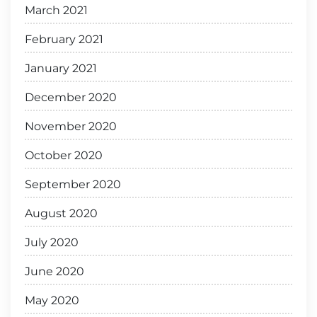
March 2021
February 2021
January 2021
December 2020
November 2020
October 2020
September 2020
August 2020
July 2020
June 2020
May 2020