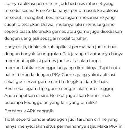
adanya aplikasi permainan judi berbasis internet yang
tersedia secara Free Anda hanya perlu masuk ke aplikasi
tersebut, mengikuti beraneka ragam mekanisme yang
sudah ditetapkan Diawal mulanya lalu memulai game
seperti biasa. Beraneka games atau game juga disediakan
dengan uang asli sebagai modal taruhan.
Hanya saja, tidak seluruh aplikasi permainan judi dibuat
dengan banyak keunggulan. Tak jarang di antaranya hanya
membuat aplikasi games judi asal-asalan tanpa
memperhatikan keunggulan yang dimilikinya. Tapi tentu
hal ini berbeda dengan PKV Games yang yakni aplikasi
sekaligus server game card terlengkap dan Terbaik
Beraneka ragam tipe game dengan alat card sanggup
Anda dapatkan di sini. Berikut juga akan kami simak
beberapa keunggulan yang lain yang dimiliki!
Berbentuk APK canggih
Tidak seperti bandar atau agen judi taruhan online yang
hanya menyediakan situs permainannya saja. Maka PKV ini