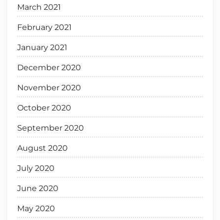
March 2021
February 2021
January 2021
December 2020
November 2020
October 2020
September 2020
August 2020
July 2020
June 2020
May 2020