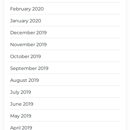
February 2020
January 2020
December 2019
November 2019
October 2019
September 2019
August 2019
July 2019
June 2019
May 2019
April 2019