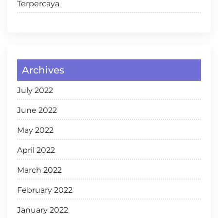
Terpercaya
Archives
July 2022
June 2022
May 2022
April 2022
March 2022
February 2022
January 2022