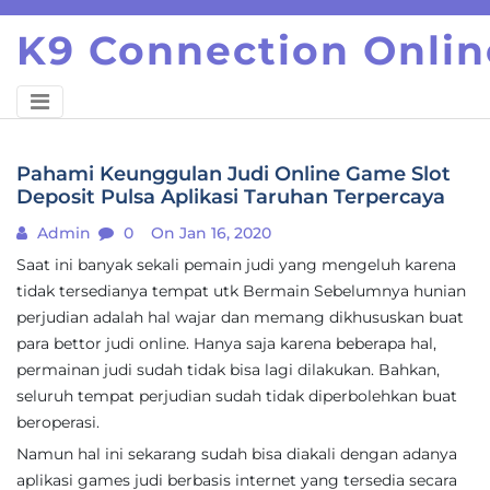
Skip
K9 Connection Onlin
to
content
Pahami Keunggulan Judi Online Game Slot
Deposit Pulsa Aplikasi Taruhan Terpercaya
Admin
0
On Jan 16, 2020
Saat ini banyak sekali pemain judi yang mengeluh karena
tidak tersedianya tempat utk Bermain Sebelumnya hunian
perjudian adalah hal wajar dan memang dikhususkan buat
para bettor judi online. Hanya saja karena beberapa hal,
permainan judi sudah tidak bisa lagi dilakukan. Bahkan,
seluruh tempat perjudian sudah tidak diperbolehkan buat
beroperasi.
Namun hal ini sekarang sudah bisa diakali dengan adanya
aplikasi games judi berbasis internet yang tersedia secara