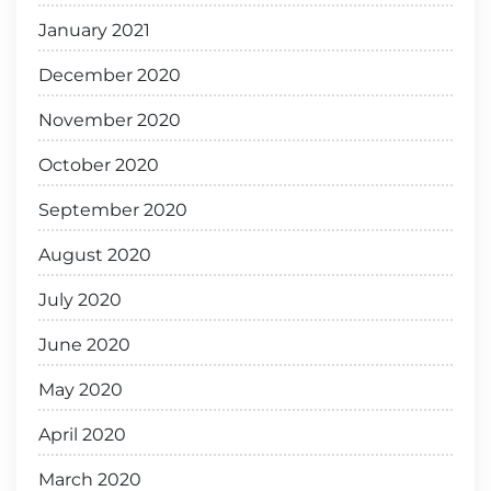
January 2021
December 2020
November 2020
October 2020
September 2020
August 2020
July 2020
June 2020
May 2020
April 2020
March 2020