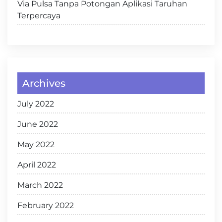
Via Pulsa Tanpa Potongan Aplikasi Taruhan
Terpercaya
Archives
July 2022
June 2022
May 2022
April 2022
March 2022
February 2022