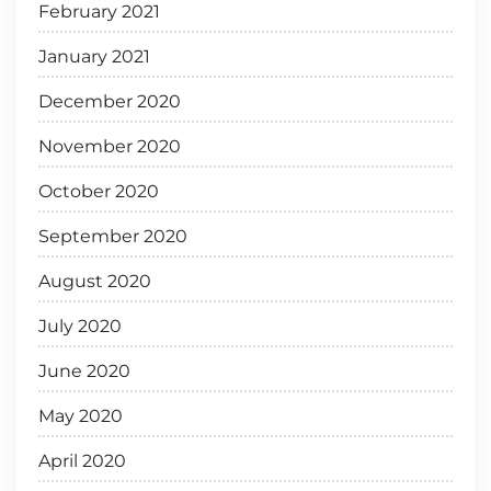
February 2021
January 2021
December 2020
November 2020
October 2020
September 2020
August 2020
July 2020
June 2020
May 2020
April 2020