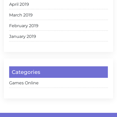
April 2019
March 2019
February 2019
January 2019
Categories
Games Online