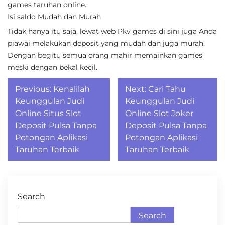
games taruhan online.
Isi saldo Mudah dan Murah
Tidak hanya itu saja, lewat web Pkv games di sini juga Anda
piawai melakukan deposit yang mudah dan juga murah.
Dengan begitu semua orang mahir memainkan games
meski dengan bekal kecil.
Post
Previous:
Kenalilah
Next:
Cari Tahu
navigation
Keunggulan Judi
Keunggulan Judi
Online Situs Slot
Online Slot Joker
Deposit Pulsa Tanpa
Deposit Pulsa Tanpa
Potongan Aplikasi
Potongan Aplikasi
Taruhan Terbaik
Taruhan Terbaik
Search
Search