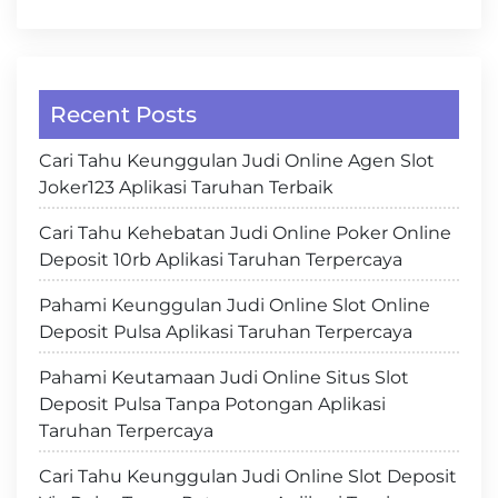
Recent Posts
Cari Tahu Keunggulan Judi Online Agen Slot
Joker123 Aplikasi Taruhan Terbaik
Cari Tahu Kehebatan Judi Online Poker Online
Deposit 10rb Aplikasi Taruhan Terpercaya
Pahami Keunggulan Judi Online Slot Online
Deposit Pulsa Aplikasi Taruhan Terpercaya
Pahami Keutamaan Judi Online Situs Slot
Deposit Pulsa Tanpa Potongan Aplikasi
Taruhan Terpercaya
Cari Tahu Keunggulan Judi Online Slot Deposit