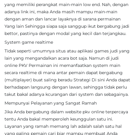
yang memiliki perangkat main-main low end. Nah, dengan
adanya link ini, maka Anda masih mampu main-main
dengan aman dan lancar layaknya di sarana permainan
Yang lain Sehingga siapa saja sanggup ikut bergabung jadi
bettor, pastinya dengan modal yang kecil dan terjangkau.
System game realtime
Tidak seperti umumnya situs atau aplikasi games judi yang
lain yang mengandalkan acara bot saja. Namun di judi
online PKV Permainan ini memanfaatkan system main
secara realtime di mana antar pemain dapat bergabung
(multiplayer) buat saling beradu Strategi Di sini Anda dapat
berhadapan langsung dengan lawan, sehingga tidak perlu
takut bakal adanya kcurangan dari system dan sebagainya.
Mempunyai Pelayanan yang Sangat Ramah
Jika Anda bergabung dalam website pkv online terpercaya
tentu Anda bakal memperoleh keunggulan satu ini.
Layanan yang ramah memang lah adalah salah satu hal
yang paling pemain cari biar mampu membuat Anda