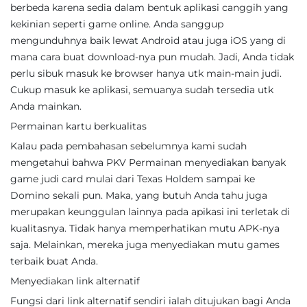
berbeda karena sedia dalam bentuk aplikasi canggih yang
kekinian seperti game online. Anda sanggup
mengunduhnya baik lewat Android atau juga iOS yang di
mana cara buat download-nya pun mudah. Jadi, Anda tidak
perlu sibuk masuk ke browser hanya utk main-main judi.
Cukup masuk ke aplikasi, semuanya sudah tersedia utk
Anda mainkan.
Permainan kartu berkualitas
Kalau pada pembahasan sebelumnya kami sudah
mengetahui bahwa PKV Permainan menyediakan banyak
game judi card mulai dari Texas Holdem sampai ke
Domino sekali pun. Maka, yang butuh Anda tahu juga
merupakan keunggulan lainnya pada apikasi ini terletak di
kualitasnya. Tidak hanya memperhatikan mutu APK-nya
saja. Melainkan, mereka juga menyediakan mutu games
terbaik buat Anda.
Menyediakan link alternatif
Fungsi dari link alternatif sendiri ialah ditujukan bagi Anda