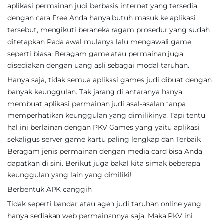
aplikasi permainan judi berbasis internet yang tersedia
dengan cara Free Anda hanya butuh masuk ke aplikasi
tersebut, mengikuti beraneka ragam prosedur yang sudah
ditetapkan Pada awal mulanya lalu mengawali game
seperti biasa. Beragam game atau permainan juga
disediakan dengan uang asli sebagai modal taruhan.
Hanya saja, tidak semua aplikasi games judi dibuat dengan
banyak keunggulan. Tak jarang di antaranya hanya
membuat aplikasi permainan judi asal-asalan tanpa
memperhatikan keunggulan yang dimilikinya. Tapi tentu
hal ini berlainan dengan PKV Games yang yaitu aplikasi
sekaligus server game kartu paling lengkap dan Terbaik
Beragam jenis permainan dengan media card bisa Anda
dapatkan di sini. Berikut juga bakal kita simak beberapa
keunggulan yang lain yang dimiliki!
Berbentuk APK canggih
Tidak seperti bandar atau agen judi taruhan online yang
hanya sediakan web permainannya saja. Maka PKV ini