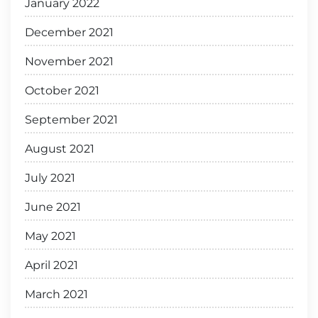
January 2022
December 2021
November 2021
October 2021
September 2021
August 2021
July 2021
June 2021
May 2021
April 2021
March 2021