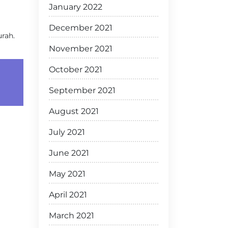
January 2022
December 2021
urah.
November 2021
October 2021
September 2021
August 2021
July 2021
June 2021
May 2021
April 2021
March 2021