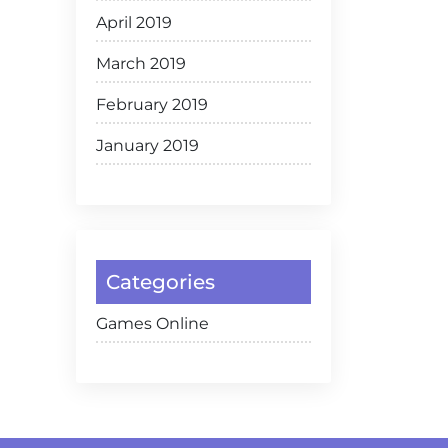
April 2019
March 2019
February 2019
January 2019
Categories
Games Online