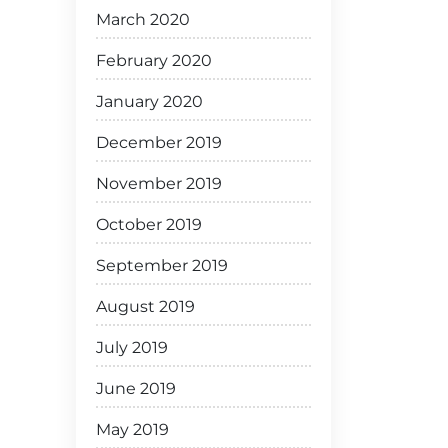
March 2020
February 2020
January 2020
December 2019
November 2019
October 2019
September 2019
August 2019
July 2019
June 2019
May 2019