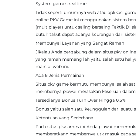
System games realtime
Tidak seperti umumnya web atau aplikasi games
online PKV Game ini menggunakan sistem ber
(multiplayer) untuk saling bersaing Taktik Di
butuh takut dapat adanya kcurangan dari sist
Mempunyai Layanan yang Sangat Ramah
Jikalau Anda bergabung dalam situs pkv online
yang ramah memang lah yaitu salah satu hal
main di web ini.
Ada 8 Jenis Permainan
Situs pkv game bermutu mempunyai salah satu 
membernya piawai merasakan keseruan dalam B
Tersedianya Bonus Turn Over Hingga 0,5%
Bonus yaitu salah satu keunggulan dari suatu 
Ketentuan yang Sederhana
Pada situs pkv ames ini Anda piawai menemukan
memberatkann membernya utk masuk pada satu 