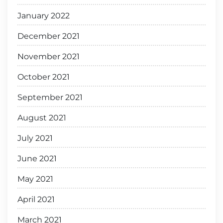
January 2022
December 2021
November 2021
October 2021
September 2021
August 2021
July 2021
June 2021
May 2021
April 2021
March 2021