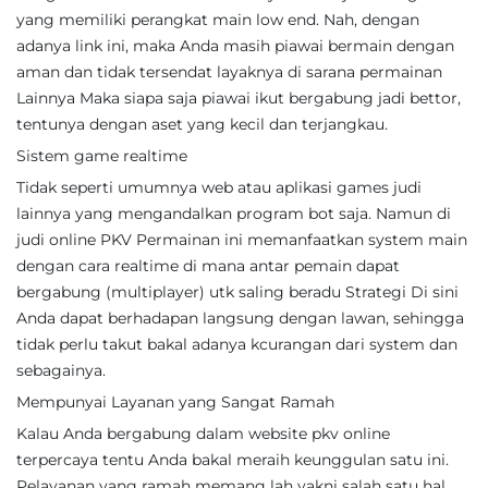
yang memiliki perangkat main low end. Nah, dengan
adanya link ini, maka Anda masih piawai bermain dengan
aman dan tidak tersendat layaknya di sarana permainan
Lainnya Maka siapa saja piawai ikut bergabung jadi bettor,
tentunya dengan aset yang kecil dan terjangkau.
Sistem game realtime
Tidak seperti umumnya web atau aplikasi games judi
lainnya yang mengandalkan program bot saja. Namun di
judi online PKV Permainan ini memanfaatkan system main
dengan cara realtime di mana antar pemain dapat
bergabung (multiplayer) utk saling beradu Strategi Di sini
Anda dapat berhadapan langsung dengan lawan, sehingga
tidak perlu takut bakal adanya kcurangan dari system dan
sebagainya.
Mempunyai Layanan yang Sangat Ramah
Kalau Anda bergabung dalam website pkv online
terpercaya tentu Anda bakal meraih keunggulan satu ini.
Pelayanan yang ramah memang lah yakni salah satu hal