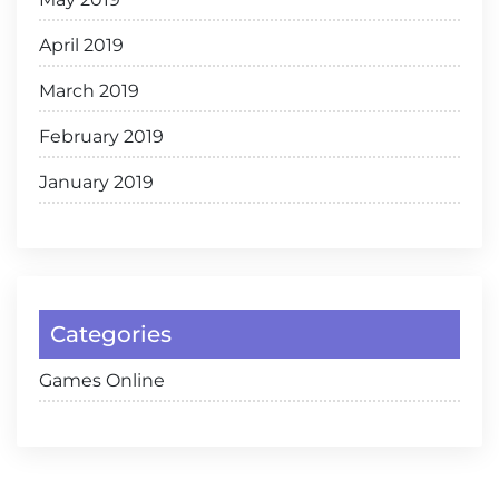
April 2019
March 2019
February 2019
January 2019
Categories
Games Online