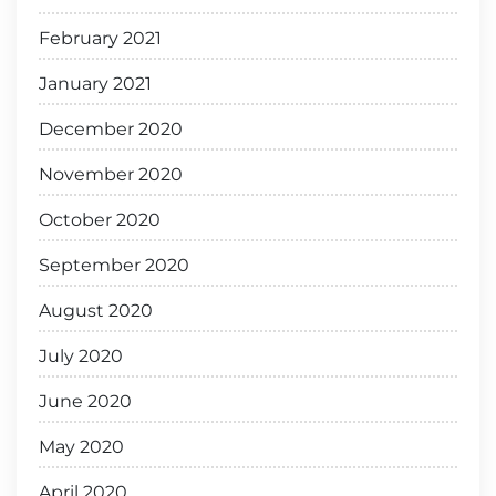
February 2021
January 2021
December 2020
November 2020
October 2020
September 2020
August 2020
July 2020
June 2020
May 2020
April 2020