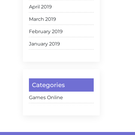
April 2019
March 2019
February 2019
January 2019
Categories
Games Online