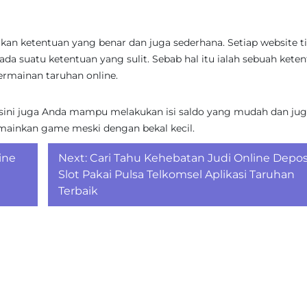
n ketentuan yang benar dan juga sederhana. Setiap website t
suatu ketentuan yang sulit. Sebab hal itu ialah sebuah kete
ermainan taruhan online.
di sini juga Anda mampu melakukan isi saldo yang mudah dan ju
ainkan game meski dengan bekal kecil.
ine
Next:
Cari Tahu Kehebatan Judi Online Depos
Slot Pakai Pulsa Telkomsel Aplikasi Taruhan
Terbaik