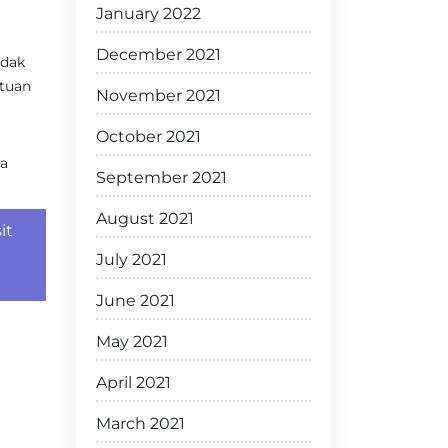
January 2022
December 2021
idak
ntuan
November 2021
October 2021
ga
September 2021
August 2021
it
July 2021
June 2021
May 2021
April 2021
March 2021