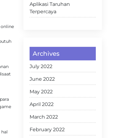
Aplikasi Taruhan
Terpercaya
 online
 butuh
Archives
July 2022
anan
isaat
June 2022
May 2022
para
April 2022
 game
March 2022
February 2022
 hal