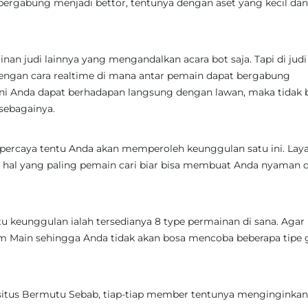
bergabung menjadi bettor, tentunya dengan aset yang kecil dan
ainan judi lainnya yang mengandalkan acara bot saja. Tapi di judi
ngan cara realtime di mana antar pemain dapat bergabung
 sini Anda dapat berhadapan langsung dengan lawan, maka tidak
sebagainya.
rpercaya tentu Anda akan memperoleh keunggulan satu ini. Lay
 hal yang paling pemain cari biar bisa membuat Anda nyaman d
keunggulan ialah tersedianya 8 type permainan di sana. Agar 
Main sehingga Anda tidak akan bosa mencoba beberapa tipe
 situs Bermutu Sebab, tiap-tiap member tentunya menginginkan