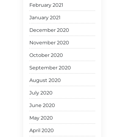
February 2021
January 2021
December 2020
November 2020
October 2020
September 2020
August 2020
July 2020
June 2020
May 2020
April 2020