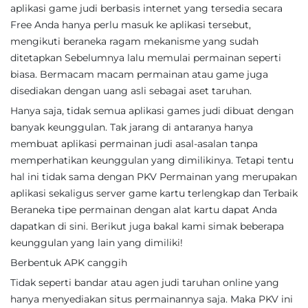
aplikasi game judi berbasis internet yang tersedia secara
Free Anda hanya perlu masuk ke aplikasi tersebut,
mengikuti beraneka ragam mekanisme yang sudah
ditetapkan Sebelumnya lalu memulai permainan seperti
biasa. Bermacam macam permainan atau game juga
disediakan dengan uang asli sebagai aset taruhan.
Hanya saja, tidak semua aplikasi games judi dibuat dengan
banyak keunggulan. Tak jarang di antaranya hanya
membuat aplikasi permainan judi asal-asalan tanpa
memperhatikan keunggulan yang dimilikinya. Tetapi tentu
hal ini tidak sama dengan PKV Permainan yang merupakan
aplikasi sekaligus server game kartu terlengkap dan Terbaik
Beraneka tipe permainan dengan alat kartu dapat Anda
dapatkan di sini. Berikut juga bakal kami simak beberapa
keunggulan yang lain yang dimiliki!
Berbentuk APK canggih
Tidak seperti bandar atau agen judi taruhan online yang
hanya menyediakan situs permainannya saja. Maka PKV ini