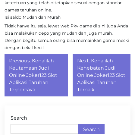
ketentuan yang telah ditetapkan sesuai dengan standar
games taruhan online.
Isi saldo Mudah dan Murah
Tidak hanya itu saja, lewat web Pkv game di sini juga Anda
bisa melakukan depo yang mudah dan juga murah.
Dengan begitu semua orang bisa memainkan game meski
dengan bekal kecil.
Post
Previous:
Kenalilah
Next:
Kenalilah
navigation
Keutamaan Judi
Kehebatan Judi
Online Joker123 Slot
Online Joker123 Slot
Aplikasi Taruhan
Aplikasi Taruhan
Terpercaya
Terbaik
Search
Search