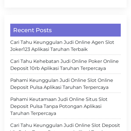
Recent Posts
Cari Tahu Keunggulan Judi Online Agen Slot
Joker123 Aplikasi Taruhan Terbaik
Cari Tahu Kehebatan Judi Online Poker Online
Deposit 10rb Aplikasi Taruhan Terpercaya
Pahami Keunggulan Judi Online Slot Online
Deposit Pulsa Aplikasi Taruhan Terpercaya
Pahami Keutamaan Judi Online Situs Slot
Deposit Pulsa Tanpa Potongan Aplikasi
Taruhan Terpercaya
Cari Tahu Keunggulan Judi Online Slot Deposit