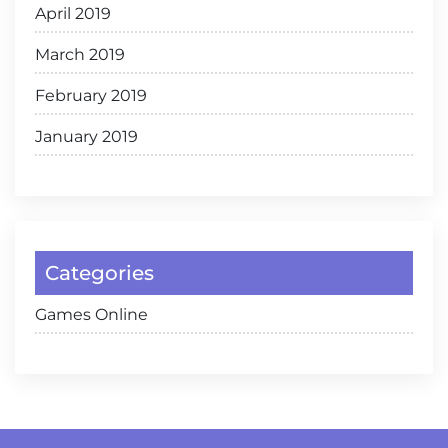
April 2019
March 2019
February 2019
January 2019
Categories
Games Online