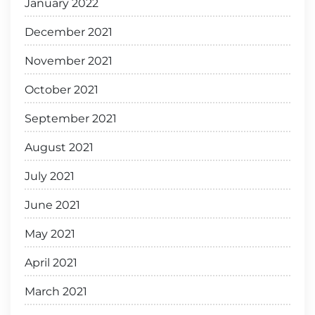
January 2022
December 2021
November 2021
October 2021
September 2021
August 2021
July 2021
June 2021
May 2021
April 2021
March 2021