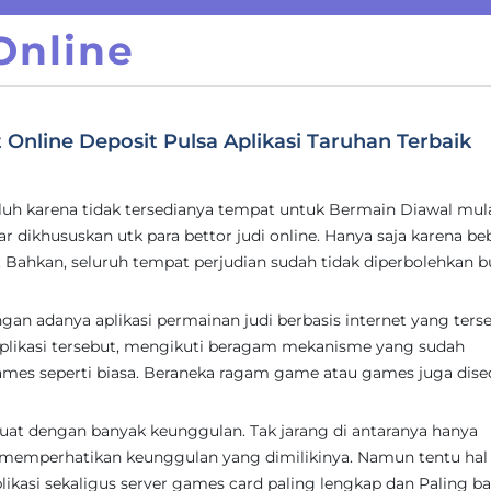
Online
Online Deposit Pulsa Aplikasi Taruhan Terbaik
eluh karena tidak tersedianya tempat untuk Bermain Diawal mu
ar dikhususkan utk para bettor judi online. Hanya saja karena be
n. Bahkan, seluruh tempat perjudian sudah tidak diperbolehkan b
ngan adanya aplikasi permainan judi berbasis internet yang ters
aplikasi tersebut, mengikuti beragam mekanisme yang sudah
ames seperti biasa. Beraneka ragam game atau games juga dise
ibuat dengan banyak keunggulan. Tak jarang di antaranya hanya
 memperhatikan keunggulan yang dimilikinya. Namun tentu hal 
ikasi sekaligus server games card paling lengkap dan Paling ba