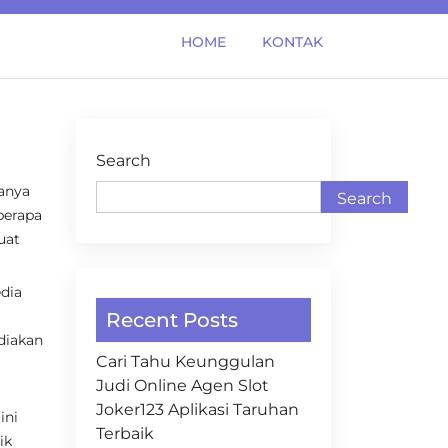
HOME
KONTAK
Search
lanya
Search
berapa
uat
edia
Recent Posts
diakan
Cari Tahu Keunggulan
Judi Online Agen Slot
Joker123 Aplikasi Taruhan
ini
Terbaik
ik