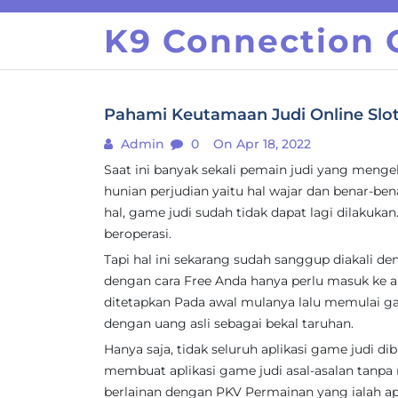
Skip
K9 Connection 
to
content
Pahami Keutamaan Judi Online Slot 
Admin
0
On Apr 18, 2022
Saat ini banyak sekali pemain judi yang meng
hunian perjudian yaitu hal wajar dan benar-ben
hal, game judi sudah tidak dapat lagi dilakuka
beroperasi.
Tapi hal ini sekarang sudah sanggup diakali de
dengan cara Free Anda hanya perlu masuk ke 
ditetapkan Pada awal mulanya lalu memulai g
dengan uang asli sebagai bekal taruhan.
Hanya saja, tidak seluruh aplikasi game judi d
membuat aplikasi game judi asal-asalan tanpa
berlainan dengan PKV Permainan yang ialah apl