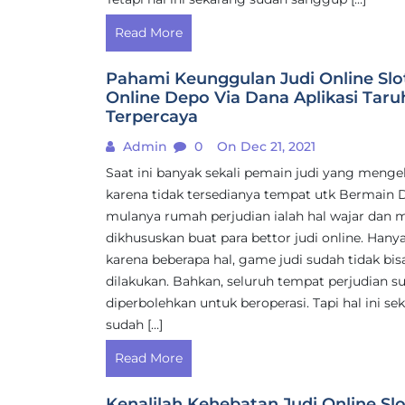
Read More
Pahami Keunggulan Judi Online Slo
Online Depo Via Dana Aplikasi Tar
Terpercaya
Admin
0
On Dec 21, 2021
Saat ini banyak sekali pemain judi yang menge
karena tidak tersedianya tempat utk Bermain 
mulanya rumah perjudian ialah hal wajar da
dikhususkan buat para bettor judi online. Hanya
karena beberapa hal, game judi sudah tidak bisa
dilakukan. Bahkan, seluruh tempat perjudian s
diperbolehkan untuk beroperasi. Tapi hal ini se
sudah […]
Read More
Kenalilah Kehebatan Judi Online Slo