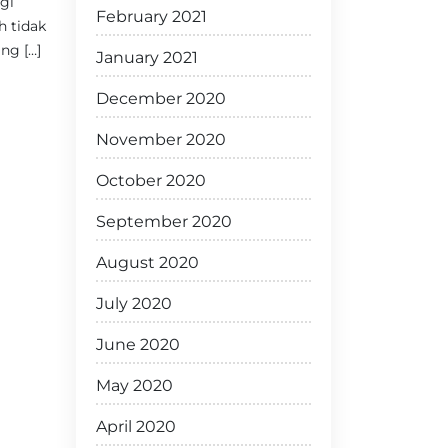
gi
February 2021
h tidak
ng […]
January 2021
December 2020
November 2020
October 2020
September 2020
August 2020
July 2020
June 2020
May 2020
April 2020