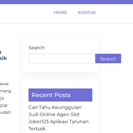
HOME
KONTAK
Search
a
aik
Search
awal
emang
Recent Posts
ja
ggup
Cari Tahu Keunggulan
 sudah
Judi Online Agen Slot
Joker123 Aplikasi Taruhan
Terbaik