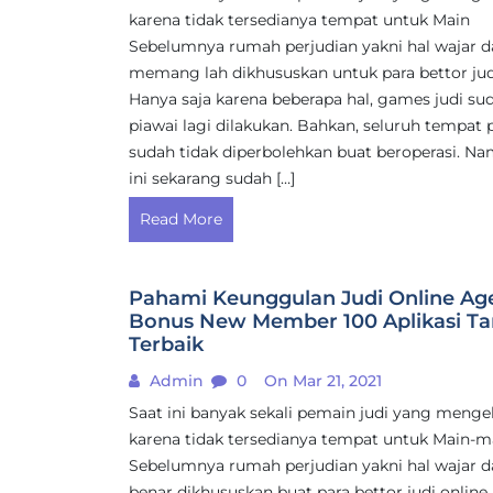
karena tidak tersedianya tempat untuk Main
Sebelumnya rumah perjudian yakni hal wajar d
memang lah dikhususkan untuk para bettor judi
Hanya saja karena beberapa hal, games judi su
piawai lagi dilakukan. Bahkan, seluruh tempat 
sudah tidak diperbolehkan buat beroperasi. Na
ini sekarang sudah […]
Read More
Pahami Keunggulan Judi Online Age
Bonus New Member 100 Aplikasi T
Terbaik
Admin
0
On Mar 21, 2021
Saat ini banyak sekali pemain judi yang menge
karena tidak tersedianya tempat untuk Main-m
Sebelumnya rumah perjudian yakni hal wajar d
benar dikhususkan buat para bettor judi online