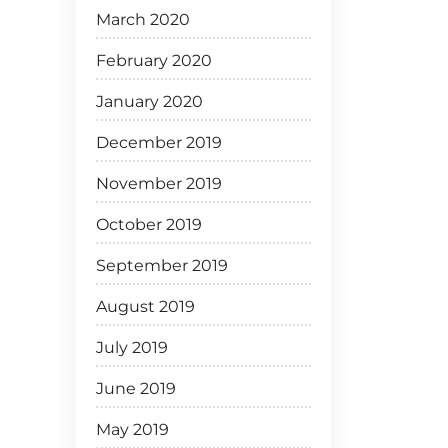
March 2020
February 2020
January 2020
December 2019
November 2019
October 2019
September 2019
August 2019
July 2019
June 2019
May 2019