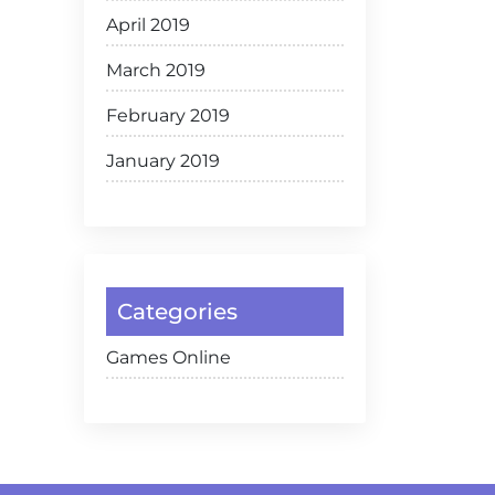
April 2019
March 2019
February 2019
January 2019
Categories
Games Online