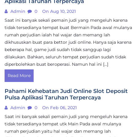
Aplikasi Taruhan Terpercaya
Admin
0
On Aug 10, 2021
Saat ini banyak sekali pemain judi yang mengeluh karena
tidak tersedianya tempat buat Bermain Pada awal mulanya
rumah perjudian ialah hal wajar dan memang lah
dikhususkan buat para bettor judi online. Hanya saja karena
beberapa hal, game judi sudah tidak sanggup lagi
dilakukan. Bahkan, seluruh tempat perjudian sudah tidak
diperbolehkan buat beroperasi. Namun hal ini […]
Read More
Pahami Kehebatan Judi Online Slot Deposit
Pulsa Aplikasi Taruhan Terpercaya
Admin
0
On Feb 06, 2021
Saat ini banyak sekali pemain judi yang mengeluh karena
tidak tersedianya tempat utk Main Pada awal mulanya
rumah perjudian yaitu hal wajar dan memang lah