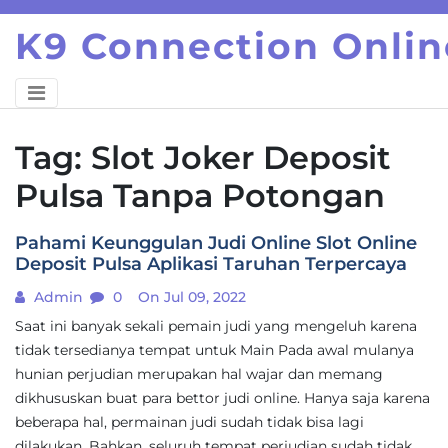
Skip
K9 Connection Onlin
to
content
Tag:
Slot Joker Deposit
Pulsa Tanpa Potongan
Pahami Keunggulan Judi Online Slot Online
Deposit Pulsa Aplikasi Taruhan Terpercaya
Admin
0
On Jul 09, 2022
Saat ini banyak sekali pemain judi yang mengeluh karena
tidak tersedianya tempat untuk Main Pada awal mulanya
hunian perjudian merupakan hal wajar dan memang
dikhususkan buat para bettor judi online. Hanya saja karena
beberapa hal, permainan judi sudah tidak bisa lagi
dilakukan. Bahkan, seluruh tempat perjudian sudah tidak