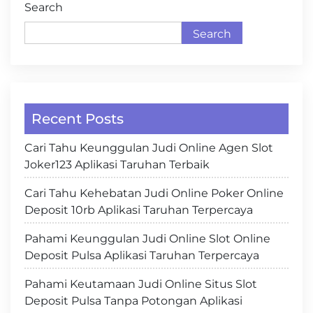
Search
Search
Recent Posts
Cari Tahu Keunggulan Judi Online Agen Slot
Joker123 Aplikasi Taruhan Terbaik
Cari Tahu Kehebatan Judi Online Poker Online
Deposit 10rb Aplikasi Taruhan Terpercaya
Pahami Keunggulan Judi Online Slot Online
Deposit Pulsa Aplikasi Taruhan Terpercaya
Pahami Keutamaan Judi Online Situs Slot
Deposit Pulsa Tanpa Potongan Aplikasi