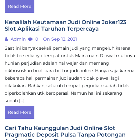
Read More
Kenalilah Keutamaan Judi Online Joker123
Slot Aplikasi Taruhan Terpercaya
Admin
0
On Sep 12, 2021
Saat ini banyak sekali pemain judi yang mengeluh karena
tidak tersedianya tempat untuk Main-main Diawal mulanya
hunian perjudian adalah hal wajar dan memang
dikhususkan buat para bettor judi online. Hanya saja karena
beberapa hal, permainan judi sudah tidak piawai lagi
dilakukan. Bahkan, seluruh tempat perjudian sudah tidak
diperbolehkan utk beroperasi. Namun hal ini sekarang
sudah […]
Read More
Cari Tahu Keunggulan Judi Online Slot
Pragmatic Deposit Pulsa Tanpa Potongan