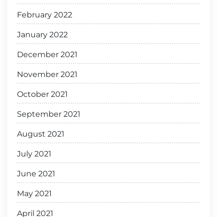
February 2022
January 2022
December 2021
November 2021
October 2021
September 2021
August 2021
July 2021
June 2021
May 2021
April 2021