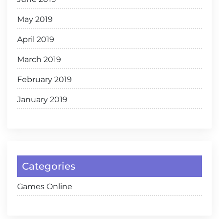
May 2019
April 2019
March 2019
February 2019
January 2019
Categories
Games Online