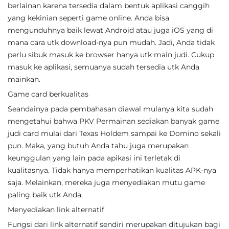
berlainan karena tersedia dalam bentuk aplikasi canggih
yang kekinian seperti game online. Anda bisa
mengunduhnya baik lewat Android atau juga iOS yang di
mana cara utk download-nya pun mudah. Jadi, Anda tidak
perlu sibuk masuk ke browser hanya utk main judi. Cukup
masuk ke aplikasi, semuanya sudah tersedia utk Anda
mainkan.
Game card berkualitas
Seandainya pada pembahasan diawal mulanya kita sudah
mengetahui bahwa PKV Permainan sediakan banyak game
judi card mulai dari Texas Holdem sampai ke Domino sekali
pun. Maka, yang butuh Anda tahu juga merupakan
keunggulan yang lain pada apikasi ini terletak di
kualitasnya. Tidak hanya memperhatikan kualitas APK-nya
saja. Melainkan, mereka juga menyediakan mutu game
paling baik utk Anda.
Menyediakan link alternatif
Fungsi dari link alternatif sendiri merupakan ditujukan bagi