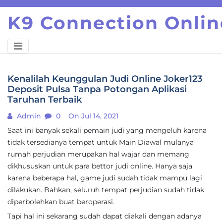
Skip
K9 Connection Onlin
to
content
Kenalilah Keunggulan Judi Online Joker123
Deposit Pulsa Tanpa Potongan Aplikasi
Taruhan Terbaik
Admin
0
On Jul 14, 2021
Saat ini banyak sekali pemain judi yang mengeluh karena
tidak tersedianya tempat untuk Main Diawal mulanya
rumah perjudian merupakan hal wajar dan memang
dikhususkan untuk para bettor judi online. Hanya saja
karena beberapa hal, game judi sudah tidak mampu lagi
dilakukan. Bahkan, seluruh tempat perjudian sudah tidak
diperbolehkan buat beroperasi.
Tapi hal ini sekarang sudah dapat diakali dengan adanya