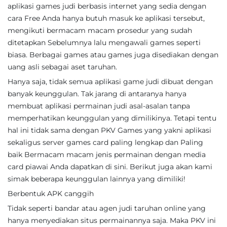
aplikasi games judi berbasis internet yang sedia dengan
cara Free Anda hanya butuh masuk ke aplikasi tersebut,
mengikuti bermacam macam prosedur yang sudah
ditetapkan Sebelumnya lalu mengawali games seperti
biasa. Berbagai games atau games juga disediakan dengan
uang asli sebagai aset taruhan.
Hanya saja, tidak semua aplikasi game judi dibuat dengan
banyak keunggulan. Tak jarang di antaranya hanya
membuat aplikasi permainan judi asal-asalan tanpa
memperhatikan keunggulan yang dimilikinya. Tetapi tentu
hal ini tidak sama dengan PKV Games yang yakni aplikasi
sekaligus server games card paling lengkap dan Paling
baik Bermacam macam jenis permainan dengan media
card piawai Anda dapatkan di sini. Berikut juga akan kami
simak beberapa keunggulan lainnya yang dimiliki!
Berbentuk APK canggih
Tidak seperti bandar atau agen judi taruhan online yang
hanya menyediakan situs permainannya saja. Maka PKV ini