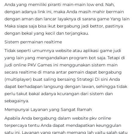
Anda yang memiliki piranti main-main low end. Nah,
dengan adanya link ini, maka Anda masih mahir bermain
dengan aman dan lancar layaknya di sarana game Yang lain
Maka siapa saja bisa ikut bergabung jadi bettor, pastinya
dengan bekal yang kecil dan terjangkau.
Sistem permainan realtime
Tidak seperti umumnya website atau aplikasi game judi
yang lain yang mengandalkan program bot saja. Tetapi di
judi online PKV Games ini menggunakan sistem main
secara realtime di mana antar pemain dapat bergabung
(multiplayer) buat saling bersaing Strategi Di sini Anda
dapat berhadapan langsung dengan lawan, sehingga tidak
perlu takut bakal adanya kcurangan dari sistem dan
sebagainya.
Mempunyai Layanan yang Sangat Ramah
Apabila Anda bergabung dalam website pkv online
terpercaya tentu Anda dapat mendapatkan keunggulan
satu ini. Layanan yang ramah memang lah yaitu salah satu