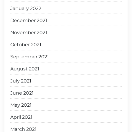
January 2022
December 2021
November 2021
October 2021
September 2021
August 2021
July 2021
June 2021
May 2021
April 2021
March 2021