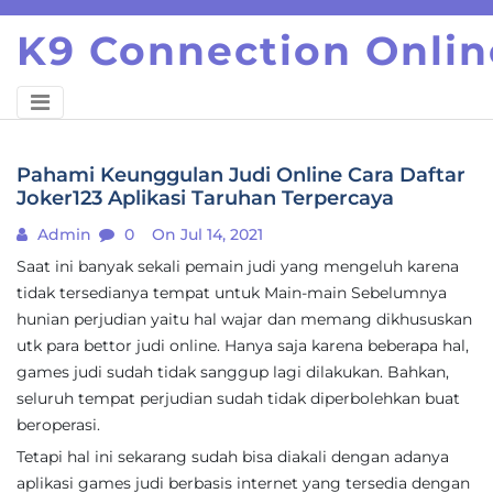
Skip
K9 Connection Onlin
to
content
Pahami Keunggulan Judi Online Cara Daftar
Joker123 Aplikasi Taruhan Terpercaya
Admin
0
On Jul 14, 2021
Saat ini banyak sekali pemain judi yang mengeluh karena
tidak tersedianya tempat untuk Main-main Sebelumnya
hunian perjudian yaitu hal wajar dan memang dikhususkan
utk para bettor judi online. Hanya saja karena beberapa hal,
games judi sudah tidak sanggup lagi dilakukan. Bahkan,
seluruh tempat perjudian sudah tidak diperbolehkan buat
beroperasi.
Tetapi hal ini sekarang sudah bisa diakali dengan adanya
aplikasi games judi berbasis internet yang tersedia dengan