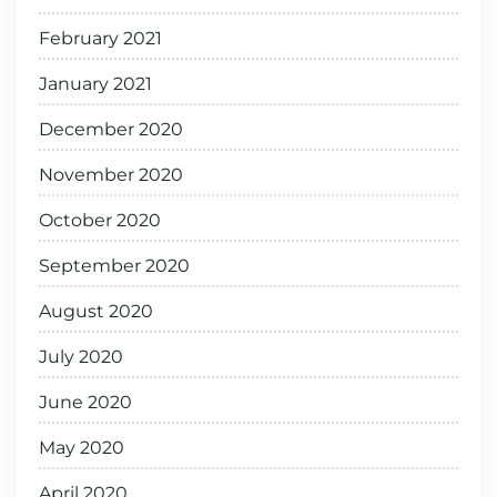
February 2021
January 2021
December 2020
November 2020
October 2020
September 2020
August 2020
July 2020
June 2020
May 2020
April 2020