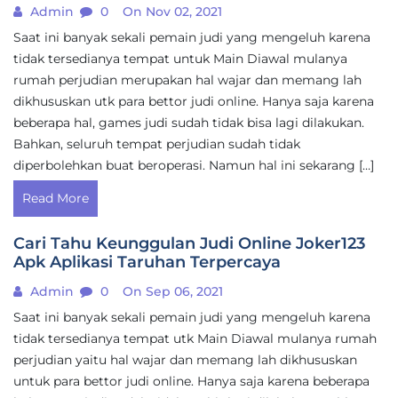
Admin
0
On Nov 02, 2021
Saat ini banyak sekali pemain judi yang mengeluh karena
tidak tersedianya tempat untuk Main Diawal mulanya
rumah perjudian merupakan hal wajar dan memang lah
dikhususkan utk para bettor judi online. Hanya saja karena
beberapa hal, games judi sudah tidak bisa lagi dilakukan.
Bahkan, seluruh tempat perjudian sudah tidak
diperbolehkan buat beroperasi. Namun hal ini sekarang […]
Read More
Cari Tahu Keunggulan Judi Online Joker123
Apk Aplikasi Taruhan Terpercaya
Admin
0
On Sep 06, 2021
Saat ini banyak sekali pemain judi yang mengeluh karena
tidak tersedianya tempat utk Main Diawal mulanya rumah
perjudian yaitu hal wajar dan memang lah dikhususkan
untuk para bettor judi online. Hanya saja karena beberapa