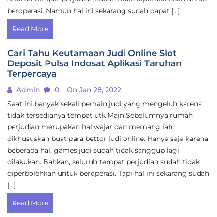
beroperasi. Namun hal ini sekarang sudah dapat […]
Read More
Cari Tahu Keutamaan Judi Online Slot
Deposit Pulsa Indosat Aplikasi Taruhan
Terpercaya
Admin
0
On Jan 28, 2022
Saat ini banyak sekali pemain judi yang mengeluh karena
tidak tersedianya tempat utk Main Sebelumnya rumah
perjudian merupakan hal wajar dan memang lah
dikhususkan buat para bettor judi online. Hanya saja karena
beberapa hal, games judi sudah tidak sanggup lagi
dilakukan. Bahkan, seluruh tempat perjudian sudah tidak
diperbolehkan untuk beroperasi. Tapi hal ini sekarang sudah
[…]
Read More