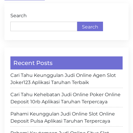
navigation
Search
Search
Recent Posts
Cari Tahu Keunggulan Judi Online Agen Slot
Joker123 Aplikasi Taruhan Terbaik
Cari Tahu Kehebatan Judi Online Poker Online
Deposit 10rb Aplikasi Taruhan Terpercaya
Pahami Keunggulan Judi Online Slot Online
Deposit Pulsa Aplikasi Taruhan Terpercaya