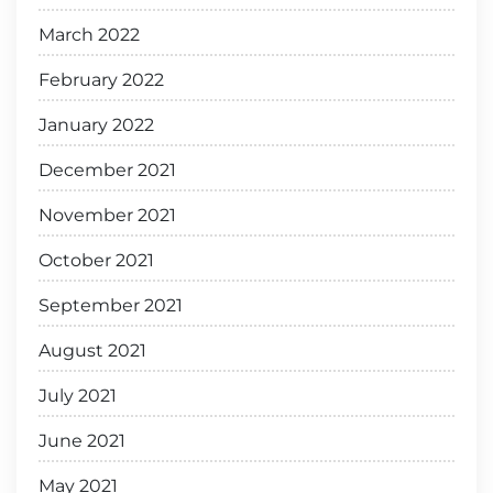
March 2022
February 2022
January 2022
December 2021
November 2021
October 2021
September 2021
August 2021
July 2021
June 2021
May 2021