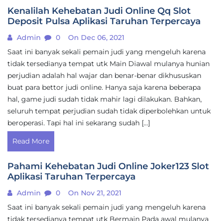
Kenalilah Kehebatan Judi Online Qq Slot
Deposit Pulsa Aplikasi Taruhan Terpercaya
Admin
0
On Dec 06, 2021
Saat ini banyak sekali pemain judi yang mengeluh karena
tidak tersedianya tempat utk Main Diawal mulanya hunian
perjudian adalah hal wajar dan benar-benar dikhususkan
buat para bettor judi online. Hanya saja karena beberapa
hal, game judi sudah tidak mahir lagi dilakukan. Bahkan,
seluruh tempat perjudian sudah tidak diperbolehkan untuk
beroperasi. Tapi hal ini sekarang sudah […]
Read More
Pahami Kehebatan Judi Online Joker123 Slot
Aplikasi Taruhan Terpercaya
Admin
0
On Nov 21, 2021
Saat ini banyak sekali pemain judi yang mengeluh karena
tidak tersedianya tempat utk Bermain Pada awal mulanya