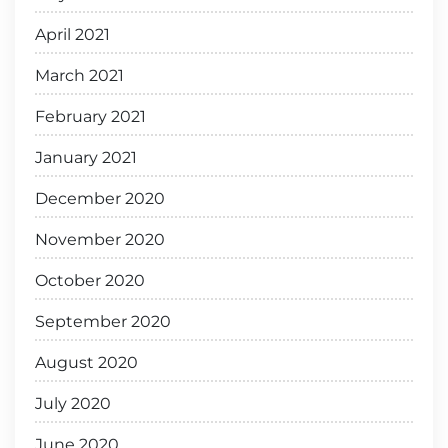
April 2021
March 2021
February 2021
January 2021
December 2020
November 2020
October 2020
September 2020
August 2020
July 2020
June 2020