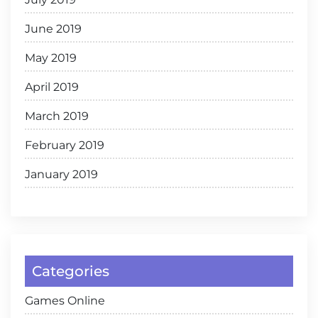
June 2019
May 2019
April 2019
March 2019
February 2019
January 2019
Categories
Games Online