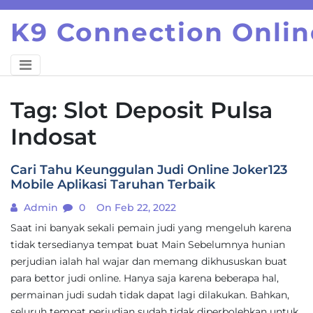
Skip
K9 Connection Onlin
to
content
Tag:
Slot Deposit Pulsa
Indosat
Cari Tahu Keunggulan Judi Online Joker123
Mobile Aplikasi Taruhan Terbaik
Admin
0
On Feb 22, 2022
Saat ini banyak sekali pemain judi yang mengeluh karena
tidak tersedianya tempat buat Main Sebelumnya hunian
perjudian ialah hal wajar dan memang dikhususkan buat
para bettor judi online. Hanya saja karena beberapa hal,
permainan judi sudah tidak dapat lagi dilakukan. Bahkan,
seluruh tempat perjudian sudah tidak diperbolehkan untuk